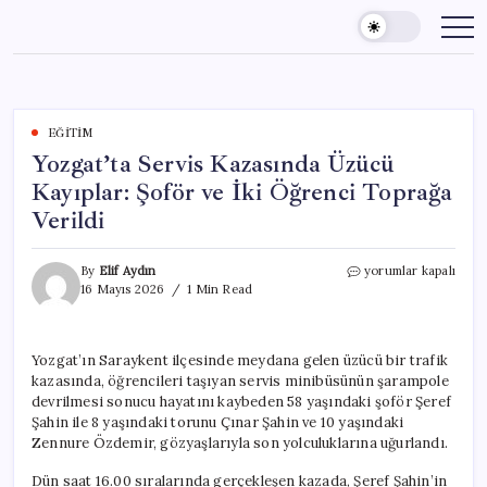
Skip
to
content
EĞITIM
Yozgat’ta Servis Kazasında Üzücü
Kayıplar: Şoför ve İki Öğrenci Toprağa
Verildi
Yozgat’ta
By
Elif Aydın
yorumlar kapalı
Servis
16 Mayıs 2026
1 Min Read
Kazasında
Üzücü
Kayıplar:
Yozgat’ın Saraykent ilçesinde meydana gelen üzücü bir trafik
Şoför
kazasında, öğrencileri taşıyan servis minibüsünün şarampole
ve
İki
devrilmesi sonucu hayatını kaybeden 58 yaşındaki şoför Şeref
Öğrenci
Şahin ile 8 yaşındaki torunu Çınar Şahin ve 10 yaşındaki
Toprağa
Zennure Özdemir, gözyaşlarıyla son yolculuklarına uğurlandı.
Verildi
için
Dün saat 16.00 sıralarında gerçekleşen kazada, Şeref Şahin’in