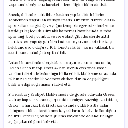
Katıldığı
yaşamında bağımsız hareket edemediğini iddia etmişti.
Ortaya
Çıktı
Ancak, dolandırıcılık ihbar hattına yapılan bir bildirim
için
sonucunda başlatılan soruşturmada, Green’in düzenli olarak
spor salonuna gittiği ve yoğun tempolu egzersiz derslerine
katıldığı keşfedildi. Güvenlik kamerası kayıtlarında zumba,
spinning, body combat ve core blast gibi derslerde aktif
olarak spor yaptığı görülen kadının, aynı zamanda bir koşu
kulübüne üye olduğu ve 10 kilometrelik bir yarışı yaklaşık bir
saatte tamamladığı tespit edildi.
Bakanlık tarafından başlatılan soruşturmanın sonucunda,
Helen Green’in toplamda 42 bin sterlin civarında sahte
yardım talebinde bulunduğu iddia edildi. Mahkeme sırasında,
25 bin 244 sterlinlik ödemeyi alırken durum değişikliğini
bildirmediği suçlamasını kabul etti.
Shrewsbury Kraliyet Mahkemesi’nde görülen davada Green,
yedi ay hapis cezasına çarptırıldı. Kraliyet Savcılığı yetkilileri,
Green’in hareket kabiliyeti konusunda ciddi kısıtlamalar
olduğunu iddia ederek kamu kaynaklarını kötüye kullandığını
belirtti. Yetkililer, bu soruşturma sayesinde dolandırıcılığın
açığa çıkarıldığını ifade etti.