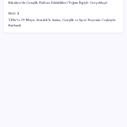
Kütahya’da Gençlik Haftası Etkinlikleri Yoğun İlgiyle Gerçekleşti
Next
Tiflis’te 19 Mayıs Atatürk’ü Anma, Gençlik ve Spor Bayramı Coşkuyla
Kutlandı
SON YAZILAR
Erdoğan’dan ‘Mekke Ortak Savunma Anlaşması’
açıklaması: ‘Hiçbir ülkeyi hedef almıyor’
OpenAI’ın İlk Cihazı için Fiyat ve Tasarım Belli Oldu
Araştırmacılar, kanser hücrelerinin bağışıklıktan