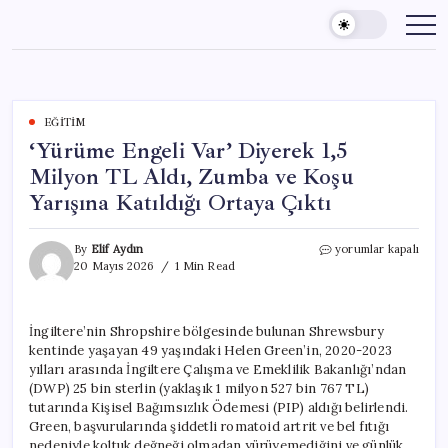
Skip
to
content
EĞITIM
‘Yürüme Engeli Var’ Diyerek 1,5
Milyon TL Aldı, Zumba ve Koşu
Yarışına Katıldığı Ortaya Çıktı
‘Yürüme
By
Elif Aydın
yorumlar kapalı
Engeli
20 Mayıs 2026
1 Min Read
Var’
Diyerek
1,5
İngiltere’nin Shropshire bölgesinde bulunan Shrewsbury
Milyon
kentinde yaşayan 49 yaşındaki Helen Green’in, 2020-2023
TL
Aldı,
yılları arasında İngiltere Çalışma ve Emeklilik Bakanlığı’ndan
Zumba
(DWP) 25 bin sterlin (yaklaşık 1 milyon 527 bin 767 TL)
ve
tutarında Kişisel Bağımsızlık Ödemesi (PIP) aldığı belirlendi.
Koşu
Green, başvurularında şiddetli romatoid artrit ve bel fıtığı
Yarışına
nedeniyle koltuk değneği olmadan yürüyemediğini ve günlük