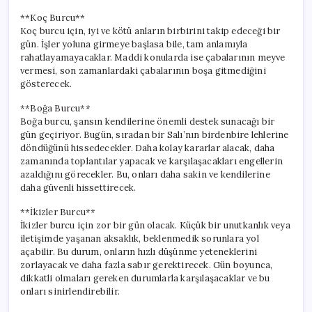
**Koç Burcu**
Koç burcu için, iyi ve kötü anların birbirini takip edeceği bir
gün. İşler yoluna girmeye başlasa bile, tam anlamıyla
rahatlayamayacaklar. Maddi konularda ise çabalarının meyve
vermesi, son zamanlardaki çabalarının boşa gitmediğini
gösterecek.
**Boğa Burcu**
Boğa burcu, şansın kendilerine önemli destek sunacağı bir
gün geçiriyor. Bugün, sıradan bir Salı’nın birdenbire lehlerine
döndüğünü hissedecekler. Daha kolay kararlar alacak, daha
zamanında toplantılar yapacak ve karşılaşacakları engellerin
azaldığını görecekler. Bu, onları daha sakin ve kendilerine
daha güvenli hissettirecek.
**İkizler Burcu**
İkizler burcu için zor bir gün olacak. Küçük bir unutkanlık veya
iletişimde yaşanan aksaklık, beklenmedik sorunlara yol
açabilir. Bu durum, onların hızlı düşünme yeteneklerini
zorlayacak ve daha fazla sabır gerektirecek. Gün boyunca,
dikkatli olmaları gereken durumlarla karşılaşacaklar ve bu
onları sinirlendirebilir.