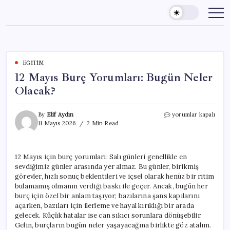
Skip
to
content
EĞITIM
12 Mayıs Burç Yorumları: Bugün Neler
Olacak?
12
By
Elif Aydın
yorumlar kapalı
Mayıs
11 Mayıs 2026
2 Min Read
Burç
Yorumları:
Bugün
12 Mayıs için burç yorumları: Salı günleri genellikle en
Neler
sevdiğimiz günler arasında yer almaz. Bu günler, birikmiş
Olacak?
için
görevler, hızlı sonuç beklentileri ve içsel olarak henüz bir ritim
bulamamış olmanın verdiği baskı ile geçer. Ancak, bugün her
burç için özel bir anlam taşıyor; bazılarına şans kapılarını
açarken, bazıları için ilerleme ve hayal kırıklığı bir arada
gelecek. Küçük hatalar ise can sıkıcı sorunlara dönüşebilir.
Gelin, burçların bugün neler yaşayacağına birlikte göz atalım.