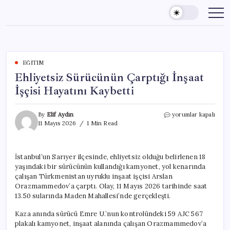
Skip
to
content
EĞITIM
Ehliyetsiz Sürücünün Çarptığı İnşaat
İşçisi Hayatını Kaybetti
Ehliyetsiz
By
Elif Aydın
yorumlar kapalı
Sürücünün
11 Mayıs 2026
1 Min Read
Çarptığı
İnşaat
İşçisi
İstanbul’un Sarıyer ilçesinde, ehliyetsiz olduğu belirlenen 18
Hayatını
yaşındaki bir sürücünün kullandığı kamyonet, yol kenarında
Kaybetti
için
çalışan Türkmenistan uyruklu inşaat işçisi Arslan
Orazmammedov’a çarptı. Olay, 11 Mayıs 2026 tarihinde saat
13.50 sularında Maden Mahallesi’nde gerçekleşti.
Kaza anında sürücü Emre U.’nun kontrolündeki 59 AJC 567
plakalı kamyonet, inşaat alanında çalışan Orazmammedov’a