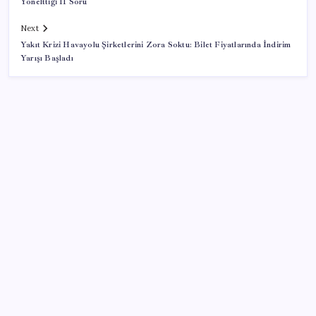
Yönelttiği 11 Soru
Next
Yakıt Krizi Havayolu Şirketlerini Zora Soktu: Bilet Fiyatlarında İndirim
Yarışı Başladı
SON YAZILAR
Araştırmacılar, kanser hücrelerinin bağışıklıktan
kaçış mekanizmasını ortaya çıkardı
Oyun Laptop’unda Soğutma Sistemi Rehberi
İşte tersine beyin göçü: Türk bilimi daha güçlü