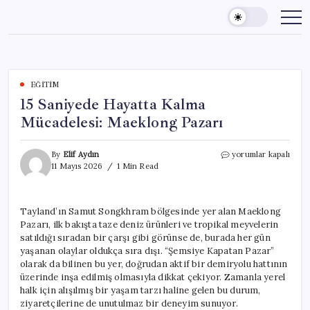
Skip
to
content
EĞITIM
15 Saniyede Hayatta Kalma
Mücadelesi: Maeklong Pazarı
15
By
Elif Aydın
yorumlar kapalı
Saniyede
11 Mayıs 2026
1 Min Read
Hayatta
Kalma
Mücadelesi:
Tayland’ın Samut Songkhram bölgesinde yer alan Maeklong
Maeklong
Pazarı, ilk bakışta taze deniz ürünleri ve tropikal meyvelerin
Pazarı
için
satıldığı sıradan bir çarşı gibi görünse de, burada her gün
yaşanan olaylar oldukça sıra dışı. “Şemsiye Kapatan Pazar”
olarak da bilinen bu yer, doğrudan aktif bir demiryolu hattının
üzerinde inşa edilmiş olmasıyla dikkat çekiyor. Zamanla yerel
halk için alışılmış bir yaşam tarzı haline gelen bu durum,
ziyaretçilerine de unutulmaz bir deneyim sunuyor.