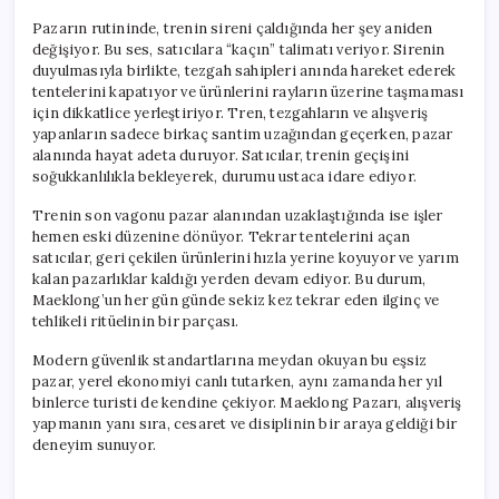
Pazarın rutininde, trenin sireni çaldığında her şey aniden
değişiyor. Bu ses, satıcılara “kaçın” talimatı veriyor. Sirenin
duyulmasıyla birlikte, tezgah sahipleri anında hareket ederek
tentelerini kapatıyor ve ürünlerini rayların üzerine taşmaması
için dikkatlice yerleştiriyor. Tren, tezgahların ve alışveriş
yapanların sadece birkaç santim uzağından geçerken, pazar
alanında hayat adeta duruyor. Satıcılar, trenin geçişini
soğukkanlılıkla bekleyerek, durumu ustaca idare ediyor.
Trenin son vagonu pazar alanından uzaklaştığında ise işler
hemen eski düzenine dönüyor. Tekrar tentelerini açan
satıcılar, geri çekilen ürünlerini hızla yerine koyuyor ve yarım
kalan pazarlıklar kaldığı yerden devam ediyor. Bu durum,
Maeklong’un her gün günde sekiz kez tekrar eden ilginç ve
tehlikeli ritüelinin bir parçası.
Modern güvenlik standartlarına meydan okuyan bu eşsiz
pazar, yerel ekonomiyi canlı tutarken, aynı zamanda her yıl
binlerce turisti de kendine çekiyor. Maeklong Pazarı, alışveriş
yapmanın yanı sıra, cesaret ve disiplinin bir araya geldiği bir
deneyim sunuyor.