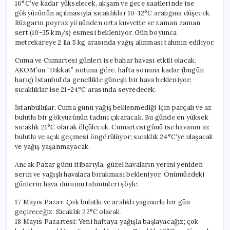
16°C’ye kadar yükselecek, akşam ve gece saatlerinde ise
gökyüzünün açılmasıyla sıcaklıklar 10-12°C aralığına düşecek.
Rüzgarın poyraz yönünden orta kuvvette ve zaman zaman
sert (10-35 km/s) esmesi bekleniyor. Gün boyunca
metrekareye 2 ila 5 kg arasında yağış alınması tahmin ediliyor.
Cuma ve Cumartesi günleri ise bahar havası etkili olacak.
AKOM’un “Dikkat” notuna göre, hafta sonuna kadar (bugün
hariç) İstanbul’da genellikle güneşli bir hava bekleniyor;
sıcaklıklar ise 21-24°C arasında seyredecek.
İstanbullular, Cuma günü yağış beklenmediği için parçalı ve az
bulutlu bir gökyüzünün tadını çıkaracak. Bu günde en yüksek
sıcaklık 21°C olarak ölçülecek. Cumartesi günü ise havanın az
bulutlu ve açık geçmesi öngörülüyor; sıcaklık 24°C’ye ulaşacak
ve yağış yaşanmayacak.
Ancak Pazar günü itibarıyla, güzel havaların yerini yeniden
serin ve yağışlı havalara bırakması bekleniyor. Önümüzdeki
günlerin hava durumu tahminleri şöyle:
17 Mayıs Pazar: Çok bulutlu ve aralıklı yağmurlu bir gün
geçireceğiz. Sıcaklık 22°C olacak.
18 Mayıs Pazartesi: Yeni haftaya yağışla başlayacağız; çok