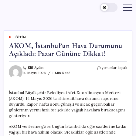
Skip
to
content
EĞITIM
AKOM, İstanbul’un Hava Durumunu
Açıkladı: Pazar Gününe Dikkat!
AKOM,
By
Elif Aydın
yorumlar kapalı
İstanbul’un
14 Mayıs 2026
1 Min Read
Hava
Durumunu
Açıkladı:
İstanbul Büyükşehir Belediyesi Afet Koordinasyon Merkezi
Pazar
(AKOM), 14 Mayıs 2026 tarihine ait hava durumu raporunu
Gününe
Dikkat!
duyurdu. Rapor, hafta sonu güneşli ve sıcak geçen bahar
için
günlerinin yerini hızlı bir şekilde yağışlı havalara bırakacağını
gösteriyor.
AKOM verilerine göre, bugün İstanbul’da öğle saatlerine kadar
yağışlı bir hava hakim olacak. Sıcaklıklar öğle saatlerinde