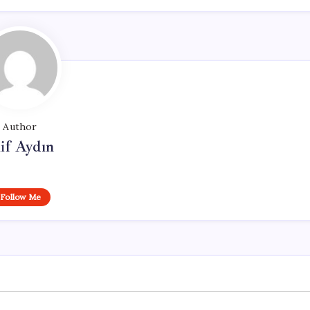
Author
if Aydın
Follow Me