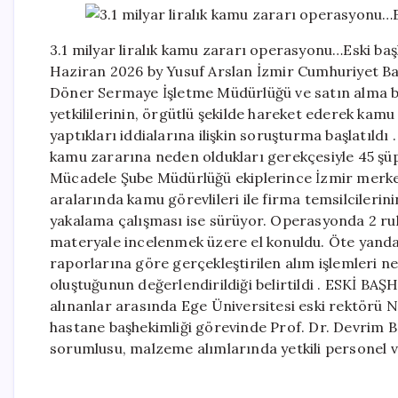
3.1 milyar liralık kamu zararı operasyonu…Eski ba
Haziran 2026 by Yusuf Arslan İzmir Cumhuriyet Ba
Döner Sermaye İşletme Müdürlüğü ve satın alma bir
yetkililerinin, örgütlü şekilde hareket ederek kam
yaptıkları iddialarına ilişkin soruşturma başlatıldı
kamu zararına neden oldukları gerekçesiyle 45 şüph
Mücadele Şube Müdürlüğü ekiplerince İzmir merkezl
aralarında kamu görevlileri ile firma temsilcilerini
yakalama çalışması ise sürüyor. Operasyonda 2 ruhs
materyale incelenmek üzere el konuldu. Öte yanda
raporlarına göre gerçekleştirilen alım işlemleri ne
oluştuğunun değerlendirildiği belirtildi . ESKİ B
alınanlar arasında Ege Üniversitesi eski rektörü
hastane başhekimliği görevinde Prof. Dr. Devrim
sorumlusu, malzeme alımlarında yetkili personel ve 