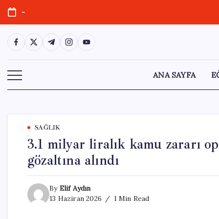
Skip
-
to
content
https://www.facebook.com/
https://twitter.com/
https://t.me/
https://www.instagram.com/
https://youtube.com/
ANA SAYFA
E
SAĞLIK
3.1 milyar liralık kamu zararı
gözaltına alındı
By
Elif Aydın
13 Haziran 2026
1 Min Read