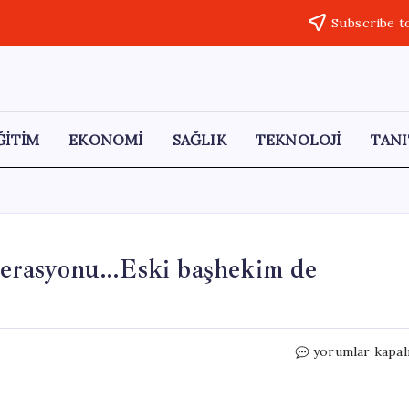
Subscribe t
ĞİTİM
EKONOMİ
SAĞLIK
TEKNOLOJİ
TANI
 operasyonu…Eski başhekim de
3.1
yorumlar kapal
milyar
liralık
kamu