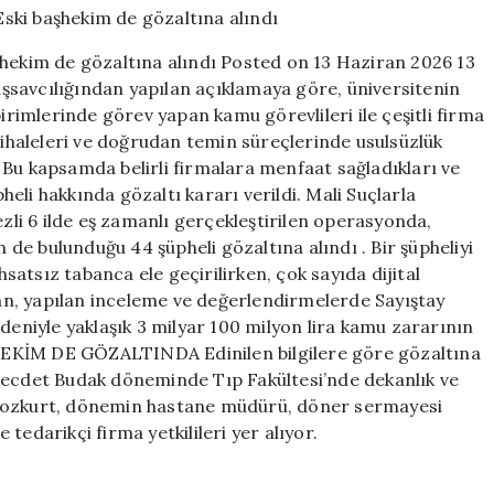
zararı
operasyonu…
şhekim de gözaltına alındı Posted on 13 Haziran 2026 13
Eski
şsavcılığından yapılan açıklamaya göre, üniversitenin
başhekim
imlerinde görev yapan kamu görevlileri ile çeşitli firma
de
gözaltına
u ihaleleri ve doğrudan temin süreçlerinde usulsüzlük
alındı
 . Bu kapsamda belirli firmalara menfaat sağladıkları ve
için
eli hakkında gözaltı kararı verildi. Mali Suçlarla
i 6 ilde eş zamanlı gerçekleştirilen operasyonda,
n de bulunduğu 44 şüpheli gözaltına alındı . Bir şüpheliyi
atsız tabanca ele geçirilirken, çok sayıda dijital
n, yapılan inceleme ve değerlendirmelerde Sayıştay
deniyle yaklaşık 3 milyar 100 milyon lira kamu zararının
AŞHEKİM DE GÖZALTINDA Edinilen bilgilere göre gözaltına
 Necdet Budak döneminde Tıp Fakültesi’nde dekanlık ve
 Bozkurt, dönemin hastane müdürü, döner sermayesi
tedarikçi firma yetkilileri yer alıyor.