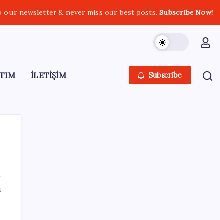
o our newsletter & never miss our best posts.
Subscribe Now!
TIM
İLETİŞİM
Subscribe
SON YAZILAR
ı
Araştırmacılar, kanser hücrelerinin
bağışıklıktan kaçış mekanizmasını ortaya