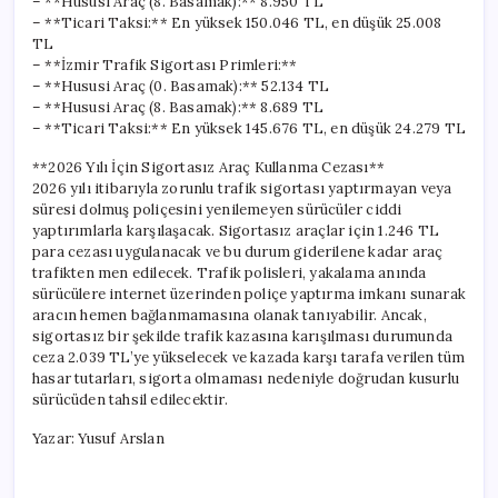
– **Hususi Araç (8. Basamak):** 8.950 TL
– **Ticari Taksi:** En yüksek 150.046 TL, en düşük 25.008
TL
– **İzmir Trafik Sigortası Primleri:**
– **Hususi Araç (0. Basamak):** 52.134 TL
– **Hususi Araç (8. Basamak):** 8.689 TL
– **Ticari Taksi:** En yüksek 145.676 TL, en düşük 24.279 TL
**2026 Yılı İçin Sigortasız Araç Kullanma Cezası**
2026 yılı itibarıyla zorunlu trafik sigortası yaptırmayan veya
süresi dolmuş poliçesini yenilemeyen sürücüler ciddi
yaptırımlarla karşılaşacak. Sigortasız araçlar için 1.246 TL
para cezası uygulanacak ve bu durum giderilene kadar araç
trafikten men edilecek. Trafik polisleri, yakalama anında
sürücülere internet üzerinden poliçe yaptırma imkanı sunarak
aracın hemen bağlanmamasına olanak tanıyabilir. Ancak,
sigortasız bir şekilde trafik kazasına karışılması durumunda
ceza 2.039 TL’ye yükselecek ve kazada karşı tarafa verilen tüm
hasar tutarları, sigorta olmaması nedeniyle doğrudan kusurlu
sürücüden tahsil edilecektir.
Yazar: Yusuf Arslan