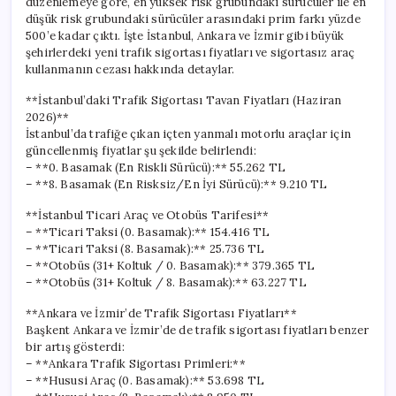
düzenlemeye göre, en yüksek risk grubundaki sürücüler ile en
düşük risk grubundaki sürücüler arasındaki prim farkı yüzde
500’e kadar çıktı. İşte İstanbul, Ankara ve İzmir gibi büyük
şehirlerdeki yeni trafik sigortası fiyatları ve sigortasız araç
kullanmanın cezası hakkında detaylar.
**İstanbul’daki Trafik Sigortası Tavan Fiyatları (Haziran
2026)**
İstanbul’da trafiğe çıkan içten yanmalı motorlu araçlar için
güncellenmiş fiyatlar şu şekilde belirlendi:
– **0. Basamak (En Riskli Sürücü):** 55.262 TL
– **8. Basamak (En Risksiz/En İyi Sürücü):** 9.210 TL
**İstanbul Ticari Araç ve Otobüs Tarifesi**
– **Ticari Taksi (0. Basamak):** 154.416 TL
– **Ticari Taksi (8. Basamak):** 25.736 TL
– **Otobüs (31+ Koltuk / 0. Basamak):** 379.365 TL
– **Otobüs (31+ Koltuk / 8. Basamak):** 63.227 TL
**Ankara ve İzmir’de Trafik Sigortası Fiyatları**
Başkent Ankara ve İzmir’de de trafik sigortası fiyatları benzer
bir artış gösterdi:
– **Ankara Trafik Sigortası Primleri:**
– **Hususi Araç (0. Basamak):** 53.698 TL