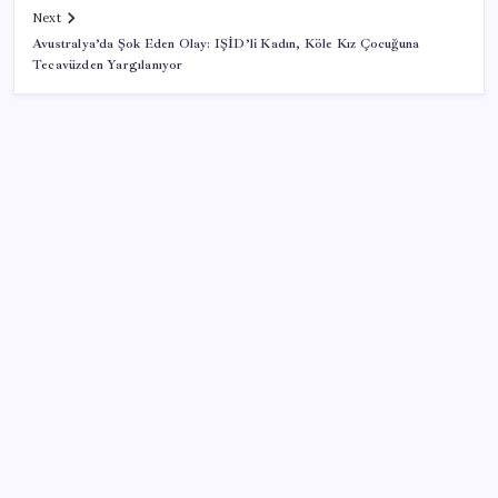
Next
Avustralya’da Şok Eden Olay: IŞİD’li Kadın, Köle Kız Çocuğuna
Tecavüzden Yargılanıyor
SON YAZILAR
Araştırmacılar, kanser hücrelerinin bağışıklıktan
kaçış mekanizmasını ortaya çıkardı
Oyun Laptop’unda Soğutma Sistemi Rehberi
İşte tersine beyin göçü: Türk bilimi daha güçlü
Redmi 17 5G Özellikleri Ortaya Çıktı: 7500 mAh