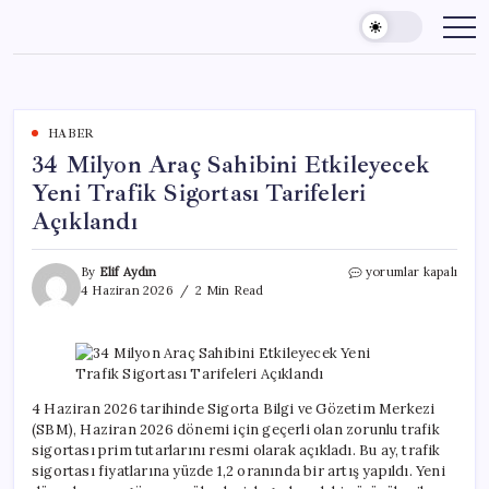
Skip
to
content
HABER
34 Milyon Araç Sahibini Etkileyecek
Yeni Trafik Sigortası Tarifeleri
Açıklandı
34
By
Elif Aydın
yorumlar kapalı
Milyon
4 Haziran 2026
2 Min Read
Araç
Sahibini
Etkileyecek
Yeni
Trafik
Sigortası
4 Haziran 2026 tarihinde Sigorta Bilgi ve Gözetim Merkezi
Tarifeleri
(SBM), Haziran 2026 dönemi için geçerli olan zorunlu trafik
Açıklandı
sigortası prim tutarlarını resmi olarak açıkladı. Bu ay, trafik
için
sigortası fiyatlarına yüzde 1,2 oranında bir artış yapıldı. Yeni