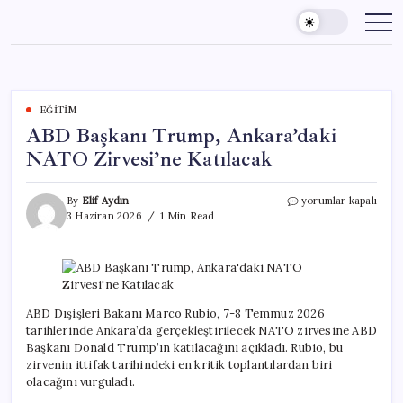
Skip
to
content
EĞITIM
ABD Başkanı Trump, Ankara’daki
NATO Zirvesi’ne Katılacak
ABD
By
Elif Aydın
yorumlar kapalı
Başkanı
3 Haziran 2026
1 Min Read
Trump,
Ankara’daki
NATO
Zirvesi’ne
Katılacak
için
ABD Dışişleri Bakanı Marco Rubio, 7-8 Temmuz 2026
tarihlerinde Ankara’da gerçekleştirilecek NATO zirvesine ABD
Başkanı Donald Trump’ın katılacağını açıkladı. Rubio, bu
zirvenin ittifak tarihindeki en kritik toplantılardan biri
olacağını vurguladı.