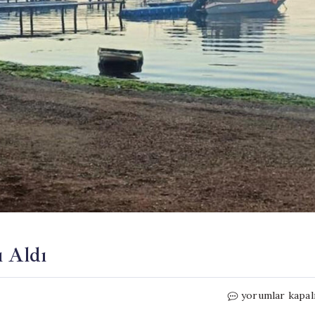
ı Aldı
76
yorumlar kapal
Yaşında