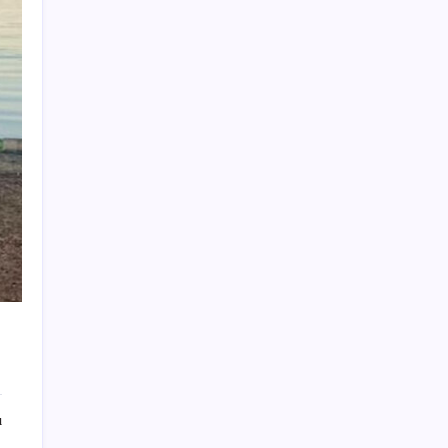
almıyor’
OpenAI’ın İlk Cihazı için Fiyat ve Tasarım
Belli Oldu
Araştırmacılar, kanser hücrelerinin
bağışıklıktan kaçış mekanizmasını ortaya
çıkardı
Oyun Laptop’unda Soğutma Sistemi Rehberi
İşte tersine beyin göçü: Türk bilimi daha
güçlü
Redmi 17 5G Özellikleri Ortaya Çıktı: 7500
mAh Batarya Geliyor
Yeni iPhone Daha Pahalı Olacak: iPhone 18
Pro için Ciddi Fiyat Artışı
Yayaya yol vermedi, ehliyeti aldığı gün iptal
edildi
ı
Bakan Tekin: Eğitimde ivme yukarı yönlü