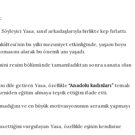
Üniversite
Diploması
Aldı
.
için
leyici Yasa, sınıf arkadaşlarıyla birlikte kep fırlattı.
ültesi’nin bu yılki mezuniyet etkinliğinde, yaşam boyu
omasını alarak bu önemli anı yaşadı.
itimini resim bölümünde tamamladıktan sonra sanata olan
 dile getiren Yasa, özellikle
“Anadolu kadınları”
temalı
yeniden eğitim almaya teşvik ettiğini ifade etti.
amadığını ve en büyük motivasyonunun seramik yapmayı
ssettiğini vurgulayan Yasa, özellikle eşinin kendisine