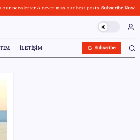
o our newsletter & never miss our best posts.
Subscribe Now!
TIM
İLETİŞİM
Subscribe
SON YAZILAR
Erdoğan’dan ‘Mekke Ortak Savunma
Anlaşması’ açıklaması: ‘Hiçbir ülkeyi hedef