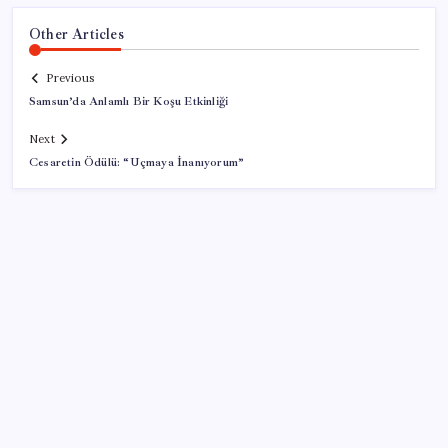
Other Articles
Previous
Samsun’da Anlamlı Bir Koşu Etkinliği
Next
Cesaretin Ödülü: “Uçmaya İnanıyorum”
SON YAZILAR
Pixel Telefonlara Yapay Zeka Destekli Saat