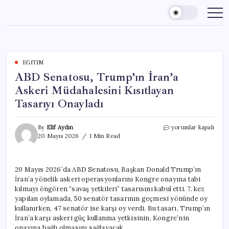
Skip
to
content
EĞITIM
ABD Senatosu, Trump’ın İran’a
Askeri Müdahalesini Kısıtlayan
Tasarıyı Onayladı
ABD
By
Elif Aydın
yorumlar kapalı
Senatosu,
20 Mayıs 2026
1 Min Read
Trump’ın
İran’a
Askeri
20 Mayıs 2026’da ABD Senatosu, Başkan Donald Trump’ın
Müdahalesini
İran’a yönelik askeri operasyonlarını Kongre onayına tabi
Kısıtlayan
Tasarıyı
kılmayı öngören “savaş yetkileri” tasarısını kabul etti. 7. kez
Onayladı
yapılan oylamada, 50 senatör tasarının geçmesi yönünde oy
için
kullanırken, 47 senatör ise karşı oy verdi. Bu tasarı, Trump’ın
İran’a karşı askeri güç kullanma yetkisinin, Kongre’nin
onayına bağlı olmasını sağlayacak.