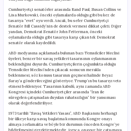
Cumhuriyetçi senatörler arasında Rand Paul, Susan Collins ve
Lisa Murkowski, önceki oylamalarda olduğu gibi bu kez de
tasarıya “evet” oyu verdi. Ancak, bu sefer Cumhuriyetçi
Senatör Bill Cassidy’nin de destek vermesi dikkat çekti. Diğer
yandan, Demokrat Senatör John Fetterman, önceki
oylamalarda olduğu gibi tasarıya karşı çıkan tek Demokrat
senatör olarak kaydedildi.
ABD medyasına açıklamada bulunan bazı Temsilciler Meclisi
üyeleri, benzer bir savaş yetkileri tasarısının oylanmasının
beklendiğini duyurdu. Cumhuriyetçilerin çoğunlukta olduğu
Temsilciler Meclisi’nden çıkacak sonucun merakla
beklenmesi, söz konusu tasarının geçmesi halinde Beyaz
Saray’a gönderileceğini gösteriyor. Trump’ın bu tasarıyı veto
etmesi bekleniyor. Tasarının kabulü, aynı zamanda ABD
Kongresi içindeki Cumhuriyetçiler arasında “İran ile
süregelen çatışmadan duyulan rahatsızlığın” bir yansıması
olarak değerlendiriliyor.
1973 tarihli “Savaş Yetkileri Yasası”, ABD Başkanını herhangi
bir ülkeye karşı savaş başlatma konusunda Kongre onayı
almaya zorlamakta ve böyle bir durumun önceden Kongre’ye
bildirilmesini gerektirmektedir. Ayrıca, onaysız bir çatışmaya