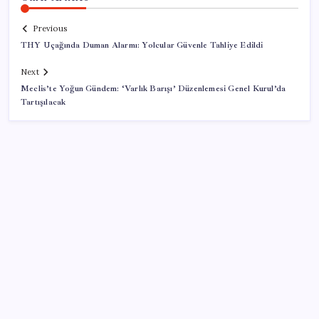
Previous
THY Uçağında Duman Alarmı: Yolcular Güvenle Tahliye Edildi
Next
Meclis’te Yoğun Gündem: ‘Varlık Barışı’ Düzenlemesi Genel Kurul’da
Tartışılacak
SON YAZILAR
OpenAI’ın İlk Cihazı için Fiyat ve Tasarım Belli Oldu
Araştırmacılar, kanser hücrelerinin bağışıklıktan