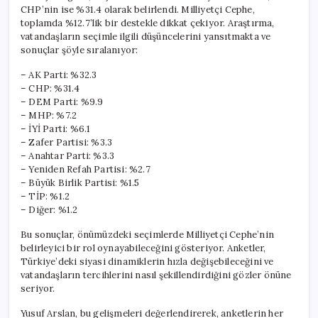
CHP’nin ise %31.4 olarak belirlendi. Milliyetçi Cephe,
toplamda %12.7’lik bir destekle dikkat çekiyor. Araştırma,
vatandaşların seçimle ilgili düşüncelerini yansıtmakta ve
sonuçlar şöyle sıralanıyor:
– AK Parti: %32.3
– CHP: %31.4
– DEM Parti: %9.9
– MHP: %7.2
– İYİ Parti: %6.1
– Zafer Partisi: %3.3
– Anahtar Parti: %3.3
– Yeniden Refah Partisi: %2.7
– Büyük Birlik Partisi: %1.5
– TİP: %1.2
– Diğer: %1.2
Bu sonuçlar, önümüzdeki seçimlerde Milliyetçi Cephe’nin
belirleyici bir rol oynayabileceğini gösteriyor. Anketler,
Türkiye’deki siyasi dinamiklerin hızla değişebileceğini ve
vatandaşların tercihlerini nasıl şekillendirdiğini gözler önüne
seriyor.
Yusuf Arslan, bu gelişmeleri değerlendirerek, anketlerin her