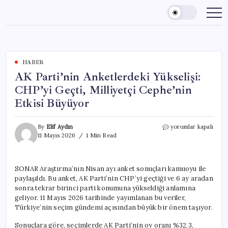
Skip
to
content
HABER
AK Parti’nin Anketlerdeki Yükselişi:
CHP’yi Geçti, Milliyetçi Cephe’nin
Etkisi Büyüyor
AK
By
Elif Aydın
yorumlar kapalı
Parti’nin
11 Mayıs 2026
1 Min Read
Anketlerdeki
Yükselişi:
CHP’yi
SONAR Araştırma’nın Nisan ayı anket sonuçları kamuoyu ile
Geçti,
paylaşıldı. Bu anket, AK Parti’nin CHP’yi geçtiği ve 6 ay aradan
Milliyetçi
Cephe’nin
sonra tekrar birinci parti konumuna yükseldiği anlamına
Etkisi
geliyor. 11 Mayıs 2026 tarihinde yayımlanan bu veriler,
Büyüyor
Türkiye’nin seçim gündemi açısından büyük bir önem taşıyor.
için
Sonuçlara göre, seçimlerde AK Parti’nin oy oranı %32.3,