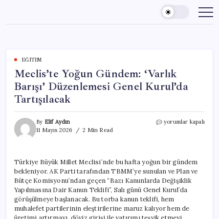
Skip
to
content
EĞITIM
Meclis’te Yoğun Gündem: ‘Varlık
Barışı’ Düzenlemesi Genel Kurul’da
Tartışılacak
Meclis’te
By
Elif Aydın
yorumlar kapalı
Yoğun
11 Mayıs 2026
2 Min Read
Gündem:
‘Varlık
Barışı’
Türkiye Büyük Millet Meclisi’nde bu hafta yoğun bir gündem
Düzenlemesi
bekleniyor. AK Parti tarafından TBMM’ye sunulan ve Plan ve
Genel
Kurul’da
Bütçe Komisyonu’ndan geçen “Bazı Kanunlarda Değişiklik
Tartışılacak
Yapılmasına Dair Kanun Teklifi”, Salı günü Genel Kurul’da
için
görüşülmeye başlanacak. Bu torba kanun teklifi, hem
muhalefet partilerinin eleştirilerine maruz kalıyor hem de
üretimi artırmayı, döviz girişi ile yatırımı teşvik etmeyi