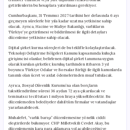
getirilenlerin bu hesaplara yatırılması gerekiyor.
Cumhurbaşkanı, 31 Temmuz 2027 tarihini her defasında 6 ayı
geçmeyen sürelerle bir yıla kadar uzatma yetkisine sahip
olacak. Ayrıca, Hazine ve Maliye Bakanlığı, varlıkların
Türkiye’ye getirilmesi ve bildirilmesi ile ilgili detayları
düzenleme yetkisine sahip olacak.
Dijital şirket kurma süreçleri de bu teklifle kolaylaştırılacak.
Teknoloji Geliştirme Bölgeleri Kanunu kapsamında kuluçka
girişimcisi olanlar, belirlenen dijital şirket tanımına uygun
olarak kurulan şirketler, kuruluş tarihinden itibaren 3 yıl
boyunca Türkiye Odalar ve Borsalar Birliği ile ilgili kanunlarda
tanımlı olan ücret ve aidat ödemelerinden muaf tutulacak.
Ayrıca, Sosyal Güvenlik Kurumu’na olan borçların
taksitlendirilme süresi 36 aydan 72 aya çıkarılacak ve
teminatsız tecil tutarı 1 milyon liraya yükseltilecektir. Bu
düzenlemeden belediyeler dahil tüm firmalar ve vatandaşlar
yararlanabilecek.
Muhalefet, “varlık barışı” düzenlemesine yönelik ciddi
eleştirilerde bulunuyor. CHP Milletvekili Cevdet Akay, bu
düzenlemenin kara para aklamaya yol açabileceğini ve