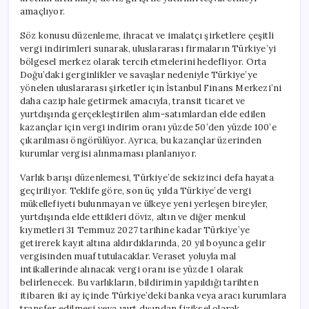
amaçlıyor.
Söz konusu düzenleme, ihracat ve imalatçı şirketlere çeşitli
vergi indirimleri sunarak, uluslararası firmaların Türkiye’yi
bölgesel merkez olarak tercih etmelerini hedefliyor. Orta
Doğu’daki gerginlikler ve savaşlar nedeniyle Türkiye’ye
yönelen uluslararası şirketler için İstanbul Finans Merkezi’ni
daha cazip hale getirmek amacıyla, transit ticaret ve
yurtdışında gerçekleştirilen alım-satımlardan elde edilen
kazançlar için vergi indirim oranı yüzde 50’den yüzde 100’e
çıkarılması öngörülüyor. Ayrıca, bu kazançlar üzerinden
kurumlar vergisi alınmaması planlanıyor.
Varlık barışı düzenlemesi, Türkiye’de sekizinci defa hayata
geçiriliyor. Teklife göre, son üç yılda Türkiye’de vergi
mükellefiyeti bulunmayan ve ülkeye yeni yerleşen bireyler,
yurtdışında elde ettikleri döviz, altın ve diğer menkul
kıymetleri 31 Temmuz 2027 tarihine kadar Türkiye’ye
getirerek kayıt altına aldırdıklarında, 20 yıl boyunca gelir
vergisinden muaf tutulacaklar. Veraset yoluyla mal
intikallerinde alınacak vergi oranı ise yüzde 1 olarak
belirlenecek. Bu varlıkların, bildirimin yapıldığı tarihten
itibaren iki ay içinde Türkiye’deki banka veya aracı kurumlara
transfer edilmesi veya yurt dışından fiziksel olarak