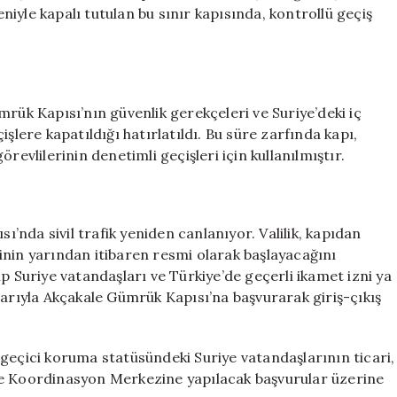
Faaliyete
eniyle kapalı tutulan bu sınır kapısında, kontrollü geçiş
Geçiyor
için
mrük Kapısı’nın güvenlik gerekçeleri ve Suriye’deki iç
eçişlere kapatıldığı hatırlatıldı. Bu süre zarfında kapı,
revlilerinin denetimli geçişleri için kullanılmıştır.
sı’nda sivil trafik yeniden canlanıyor. Valilik, kapıdan
erinin yarından itibaren resmi olarak başlayacağını
p Suriye vatandaşları ve Türkiye’de geçerli ikamet izni ya
larıyla Akçakale Gümrük Kapısı’na başvurarak giriş-çıkış
geçici koruma statüsündeki Suriye vatandaşlarının ticari,
ım ve Koordinasyon Merkezine yapılacak başvurular üzerine