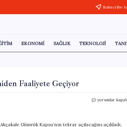
Subscribe t
ĞİTİM
EKONOMİ
SAĞLIK
TEKNOLOJİ
TANI
niden Faaliyete Geçiyor
Akçakale
yorumlar kapal
Sınır
Kapısı
Yarın
Yeniden
an Akçakale Gümrük Kapısı’nın tekrar açılacağını açıkladı.