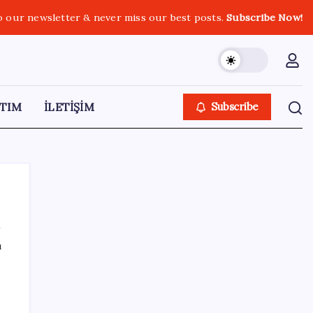
o our newsletter & never miss our best posts.
Subscribe Now!
TIM
İLETİŞİM
Subscribe
ı
SON YAZILAR
Araştırmacılar, kanser hücrelerinin
bağışıklıktan kaçış mekanizmasını ortaya