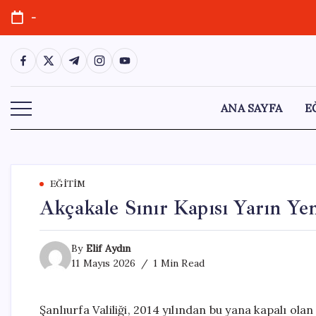
Skip
-
to
content
https://www.facebook.com/
https://twitter.com/
https://t.me/
https://www.instagram.com/
https://youtube.com/
ANA SAYFA
E
EĞITIM
Akçakale Sınır Kapısı Yarın Ye
By
Elif Aydın
11 Mayıs 2026
1 Min Read
Şanlıurfa Valiliği, 2014 yılından bu yana kapalı ol