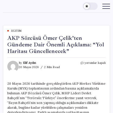
Skip
to
content
EĞITIM
AKP Sözcüsü Ömer Çelik’ten
Gündeme Dair Önemli Açıklama: “Yol
Haritası Güncellenecek”
AKP
By
Elif Aydın
yorumlar kapalı
Sözcüsü
20 Mayıs 2026
2 Min Read
Ömer
Çelik’ten
Gündeme
20 Mayıs 2026 tarihinde gerçekleştirilen AKP Merkez Yürütme
Dair
Kurulu (MYK) toplantısının ardından basına açıklamalarda
Önemli
Açıklama:
bulunan AKP Sözcüsü Ömer Çelik, MHP Lideri Devlet
“Yol
Bahçeli’nin “Terörsüz Türkiye” önerilerine yanıt vererek,
Haritası
“Sayın Bahçeli’nin son yapmış olduğu açıklamaları dikkate
Güncellenecek”
alarak, bugüne kadar yürütülen çalışmaları yeniden
için
değerlendiriyoruz. Farklı aşamalarda yol haritasının