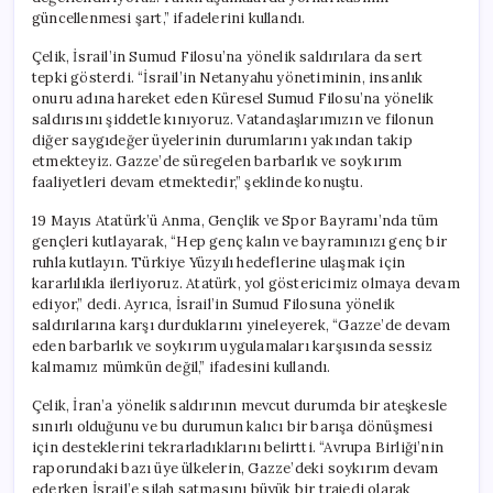
güncellenmesi şart,” ifadelerini kullandı.
Çelik, İsrail’in Sumud Filosu’na yönelik saldırılara da sert
tepki gösterdi. “İsrail’in Netanyahu yönetiminin, insanlık
onuru adına hareket eden Küresel Sumud Filosu’na yönelik
saldırısını şiddetle kınıyoruz. Vatandaşlarımızın ve filonun
diğer saygıdeğer üyelerinin durumlarını yakından takip
etmekteyiz. Gazze’de süregelen barbarlık ve soykırım
faaliyetleri devam etmektedir,” şeklinde konuştu.
19 Mayıs Atatürk’ü Anma, Gençlik ve Spor Bayramı’nda tüm
gençleri kutlayarak, “Hep genç kalın ve bayramınızı genç bir
ruhla kutlayın. Türkiye Yüzyılı hedeflerine ulaşmak için
kararlılıkla ilerliyoruz. Atatürk, yol göstericimiz olmaya devam
ediyor,” dedi. Ayrıca, İsrail’in Sumud Filosuna yönelik
saldırılarına karşı durduklarını yineleyerek, “Gazze’de devam
eden barbarlık ve soykırım uygulamaları karşısında sessiz
kalmamız mümkün değil,” ifadesini kullandı.
Çelik, İran’a yönelik saldırının mevcut durumda bir ateşkesle
sınırlı olduğunu ve bu durumun kalıcı bir barışa dönüşmesi
için desteklerini tekrarladıklarını belirtti. “Avrupa Birliği’nin
raporundaki bazı üye ülkelerin, Gazze’deki soykırım devam
ederken İsrail’e silah satmasını büyük bir trajedi olarak