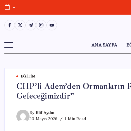
Skip
-
to
content
https://www.facebook.com/
https://twitter.com/
https://t.me/
https://www.instagram.com/
https://youtube.com/
ANA SAYFA
E
EĞITIM
CHP’li Adem’den Ormanların R
Geleceğimizdir”
By
Elif Aydın
20 Mayıs 2026
1 Min Read