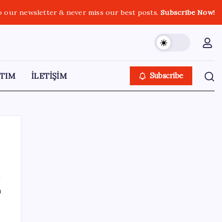
o our newsletter & never miss our best posts.
Subscribe Now!
TIM
İLETİŞİM
Subscribe
SON YAZILAR
ı
Araştırmacılar, kanser hücrelerinin
bağışıklıktan kaçış mekanizmasını ortaya