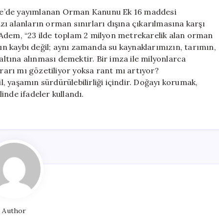
Açılmasına
te’de yayımlanan Orman Kanunu Ek 16 maddesi
Sert
ı alanların orman sınırları dışına çıkarılmasına karşı
Tepki:
 Adem, “23 ilde toplam 2 milyon metrekarelik alan orman
“Doğa
rın kaybı değil; aynı zamanda su kaynaklarımızın, tarımın,
Geleceğimizdir
 altına alınması demektir. Bir imza ile milyonlarca
için
arı mı gözetiliyor yoksa rant mı artıyor?
 yaşamın sürdürülebilirliği içindir. Doğayı korumak,
linde ifadeler kullandı.
Author