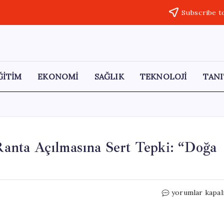
Subscribe t
ĞİTİM
EKONOMİ
SAĞLIK
TEKNOLOJİ
TANI
anta Açılmasına Sert Tepki: “Doğa
CHP’li
yorumlar kapal
Adem’den
Ormanların
Ranta