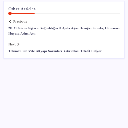
Other Articles
Previous
20 Yıl Süren Sigara Bağımlılığını 3 Ayda Aşan Hemşire Sevda, Dumansız
Hayata Adım Attı
Next
Teknova OSB’de Altyapı Sorunları Yatırımları Tehdit Ediyor
SON YAZILAR
İklim zirvesi de milyarlar yutacak