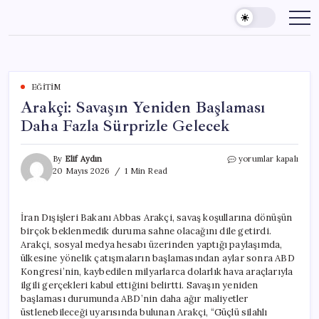
Skip
to
content
EĞITIM
Arakçi: Savaşın Yeniden Başlaması
Daha Fazla Sürprizle Gelecek
Arakçi:
By
Elif Aydın
yorumlar kapalı
Savaşın
20 Mayıs 2026
1 Min Read
Yeniden
Başlaması
Daha
İran Dışişleri Bakanı Abbas Arakçi, savaş koşullarına dönüşün
Fazla
birçok beklenmedik duruma sahne olacağını dile getirdi.
Sürprizle
Gelecek
Arakçi, sosyal medya hesabı üzerinden yaptığı paylaşımda,
için
ülkesine yönelik çatışmaların başlamasından aylar sonra ABD
Kongresi’nin, kaybedilen milyarlarca dolarlık hava araçlarıyla
ilgili gerçekleri kabul ettiğini belirtti. Savaşın yeniden
başlaması durumunda ABD’nin daha ağır maliyetler
üstlenebileceği uyarısında bulunan Arakçi, “Güçlü silahlı