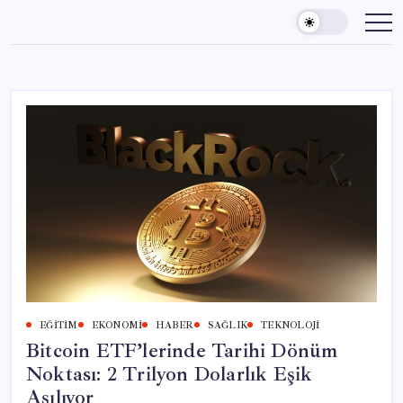
Skip
to
content
EĞITIM
EKONOMI
HABER
SAĞLIK
TEKNOLOJI
Bitcoin ETF’lerinde Tarihi Dönüm
Noktası: 2 Trilyon Dolarlık Eşik
Aşılıyor