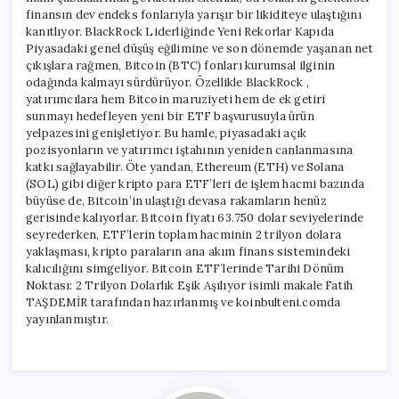
finansın dev endeks fonlarıyla yarışır bir likiditeye ulaştığını
kanıtlıyor. BlackRock Liderliğinde Yeni Rekorlar Kapıda
Piyasadaki genel düşüş eğilimine ve son dönemde yaşanan net
çıkışlara rağmen, Bitcoin (BTC) fonları kurumsal ilginin
odağında kalmayı sürdürüyor. Özellikle BlackRock ,
yatırımcılara hem Bitcoin maruziyeti hem de ek getiri
sunmayı hedefleyen yeni bir ETF başvurusuyla ürün
yelpazesini genişletiyor. Bu hamle, piyasadaki açık
pozisyonların ve yatırımcı iştahının yeniden canlanmasına
katkı sağlayabilir. Öte yandan, Ethereum (ETH) ve Solana
(SOL) gibi diğer kripto para ETF’leri de işlem hacmi bazında
büyüse de, Bitcoin’in ulaştığı devasa rakamların henüz
gerisinde kalıyorlar. Bitcoin fiyatı 63.750 dolar seviyelerinde
seyrederken, ETF’lerin toplam hacminin 2 trilyon dolara
yaklaşması, kripto paraların ana akım finans sistemindeki
kalıcılığını simgeliyor. Bitcoin ETF’lerinde Tarihi Dönüm
Noktası: 2 Trilyon Dolarlık Eşik Aşılıyor isimli makale Fatih
TAŞDEMİR tarafından hazırlanmış ve koinbulteni.comda
yayınlanmıştır.