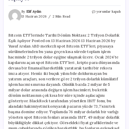
Bitcoin
By
Elif Aydın
yorumlar kapalı
ETF’lerinde
13 Haziran 2026
2 Min Read
Tarihi
Dönüm
Noktası:
Bitcoin ETF’lerinde Tarihi Dönüm Noktası: 2 Trilyon Dolarlık
2
Eşik Aşılıyor Posted on 13 Haziran 2026 13 Haziran 2026 by
Trilyon
Dolarlık
Yusuf Arslan ABD merkezli spot Bitcoin ETF’leri, piyasaya
Eşik
sürülmelerinden bu yana geçen kısa sürede toplam işlem
Aşılıyor
hacminde 2 trilyon dolar eşiğine ulaşmak üzere. Ocak 2024’te
için
kapılarını açan spot Bitcoin ETF’leri , kripto para dünyasında
devasa bir finansal hareketlilik yaratarak tarihi bir rekora
imza atıyor. Henüz iki buçuk yılını bile doldurmayan bu
yatırım araçları, son verilere göre 2 trilyon dolarlık kümülatif
işlem hacmi sınırına dayandı. Günlük bazda 2 milyar ile 5
milyar dolar arasında değişen işlem hacimleri, bu kritik
dönüm noktasının çok kısa bir süre içinde aşılacağını
gösteriyor. BlackRock tarafından yönetilen IBIT fonu, bu
alandaki hakimiyetini koruyarak pazarın yüzde 73,7’sini tek
başına domine ediyor. Toplamda 76 milyar dolarlık bir varlığı
yöneten spot Bitcoin fonları arasında IBIT, 49 milyar dolarlık
büyüklüğüyle dikkat çekiyor. Görseldeki fiyat grafiklerinde ve
mum çubuklarında görülen hareketlilik, bu fonların geleneksel