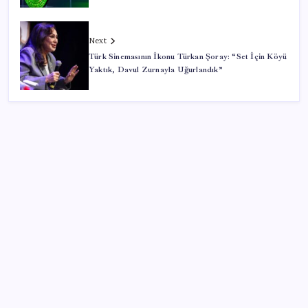
Next
Türk Sinemasının İkonu Türkan Şoray: “Set İçin Köyü
Yaktık, Davul Zurnayla Uğurlandık”
SON YAZILAR
İklim zirvesi de milyarlar yutacak
Pixel Telefonlara Yapay Zeka Destekli Saat
Tasarımları Geliyor