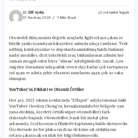
Bu
By
Elif Aydın
yorumlar kapalı
araçların
23 Haziran 2026
3 Min Read
sahipleri
nerede?
Havaalanında
Otomobil dünyasında değerli araçlarla ilgili ortaya çıkan ve
unutulan
büyük yankı uyandıran hikayelere aslında sıkça rastlanır. Terk
13
süper
edilmiş koleksiyonlar ve depolarda unutulmuş halde bulunan
otomobil
nadir modeller, dört tekerlekli araç tutkunlarının zihnini her
için
zaman meşgul eden birer “elmas” niteliğindedir. Ancak, Los
Angeles Havaalanı’nda patlak veren olay kadar çok tartışmaya
yol açan ve adeta şehir efsanesi sınırlarını aşan çok az vaka
olmuştur.
YouTuber’ın Dikkati ve Gizemli Örtüler
Her şey, 2023 yılının sonlarında “Effspot” adıyla tanınan ünlü
YouTuber Gordon Cheng’in, havaalanındaki bir bölgede yan
yana dizilmiş, üzerleri örtülü süper otomobilleri fark
etmesiyle başladı. Otomobiller, basit bir metal çitin
arkasında, özel koruyucu filmlerle kaplanmış halde duruyordu.
Üzerlerinde ne bir plaka vardı ne de kime ait olduklarını
ortaya çıkaracak en ufak bir bilgi bulunuyordu.