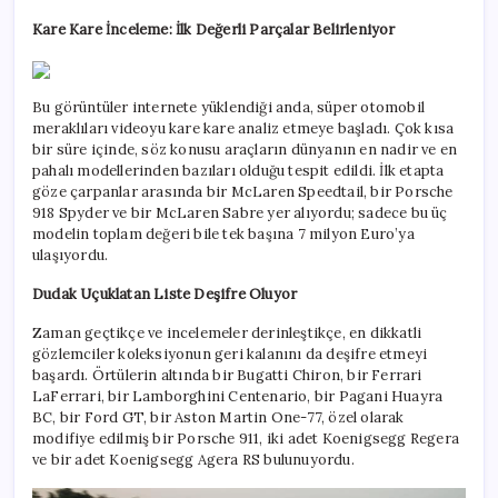
Kare Kare İnceleme: İlk Değerli Parçalar Belirleniyor
Bu görüntüler internete yüklendiği anda, süper otomobil
meraklıları videoyu kare kare analiz etmeye başladı. Çok kısa
bir süre içinde, söz konusu araçların dünyanın en nadir ve en
pahalı modellerinden bazıları olduğu tespit edildi. İlk etapta
göze çarpanlar arasında bir McLaren Speedtail, bir Porsche
918 Spyder ve bir McLaren Sabre yer alıyordu; sadece bu üç
modelin toplam değeri bile tek başına 7 milyon Euro’ya
ulaşıyordu.
Dudak Uçuklatan Liste Deşifre Oluyor
Zaman geçtikçe ve incelemeler derinleştikçe, en dikkatli
gözlemciler koleksiyonun geri kalanını da deşifre etmeyi
başardı. Örtülerin altında bir Bugatti Chiron, bir Ferrari
LaFerrari, bir Lamborghini Centenario, bir Pagani Huayra
BC, bir Ford GT, bir Aston Martin One-77, özel olarak
modifiye edilmiş bir Porsche 911, iki adet Koenigsegg Regera
ve bir adet Koenigsegg Agera RS bulunuyordu.