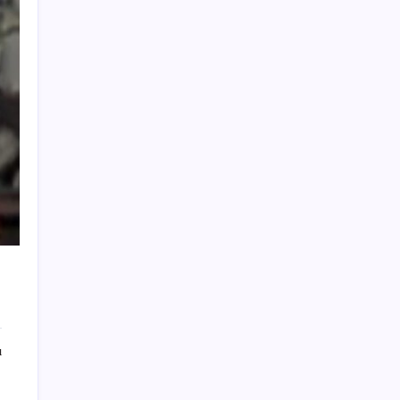
Erdoğan’dan ‘Mekke Ortak Savunma
Anlaşması’ açıklaması: ‘Hiçbir ülkeyi hedef
almıyor’
OpenAI’ın İlk Cihazı için Fiyat ve Tasarım
Belli Oldu
Araştırmacılar, kanser hücrelerinin
bağışıklıktan kaçış mekanizmasını ortaya
çıkardı
Oyun Laptop’unda Soğutma Sistemi Rehberi
İşte tersine beyin göçü: Türk bilimi daha
güçlü
Redmi 17 5G Özellikleri Ortaya Çıktı: 7500
mAh Batarya Geliyor
Yeni iPhone Daha Pahalı Olacak: iPhone 18
Pro için Ciddi Fiyat Artışı
ı
Yayaya yol vermedi, ehliyeti aldığı gün iptal
edildi