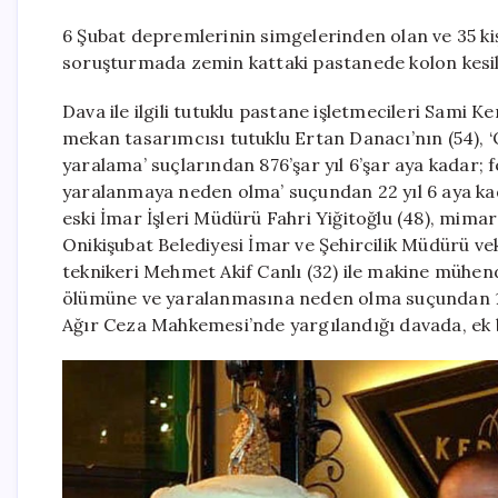
6 Şubat depremlerinin simgelerinden olan ve 35 kişi
soruşturmada zemin kattaki pastanede kolon kesildi
Dava ile ilgili tutuklu pastane işletmecileri Sami K
mekan tasarımcısı tutuklu Ertan Danacı’nın (54), ‘
yaralama’ suçlarından 876’şar yıl 6’şar aya kadar; f
yaralanmaya neden olma’ suçundan 22 yıl 6 aya k
eski İmar İşleri Müdürü Fahri Yiğitoğlu (48), mimar
Onikişubat Belediyesi İmar ve Şehircilik Müdürü veki
teknikeri Mehmet Akif Canlı (32) ile makine mühendis
ölümüne ve yaralanmasına neden olma suçundan 15
Ağır Ceza Mahkemesi’nde yargılandığı davada, ek bi