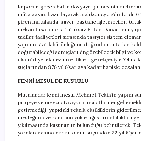
Raporun geçen hafta dosyaya girmesinin ardında
mütalaasını hazırlayarak mahkemeye gönderdi. 6
giren mütalaada; savcı, pastane işletmecileri tutuk
mekan tasarımcısı tutuksuz Ertan Danacı’nın yapı 
tadilat faaliyetleri sırasında taşıyıcı sistem elem
yapının statik bütünlüğünü doğrudan ortadan kaldır
doğurabileceği sonuçları öngörebilecek bilgi ve k
olsun’ diyerek devam ettikleri gerekçesiyle ‘Olası 
suçlarından 876 yıl 6’şar aya kadar hapisle cezaland
FENNİ MESUL DE KUSURLU
Mütalaada; fenni mesul Mehmet Tekin’in yapım sü
projeye ve mevzuata aykırı imalatları engelleme
getirmediği, yapıdaki teknik eksikliklerin giderilme
mesleğinin ve kanunun yüklediği sorumlulukları y
yıkılmasında kusurunun bulunduğu belirtilerek, Tekin
yaralanmasına neden olma’ suçundan 22 yıl 6’şar a