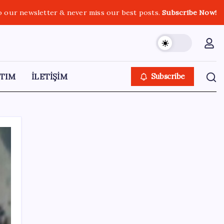
o our newsletter & never miss our best posts.
Subscribe Now!
TIM
İLETİŞİM
Subscribe
SON YAZILAR
Pixel Telefonlara Yapay Zeka Destekli Saat
Tasarımları Geliyor