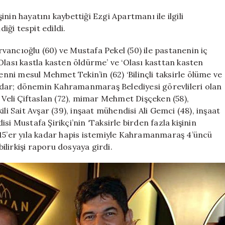
876
yıla
nin hayatını kaybettiği Ezgi Apartmanı ile ilgili
kadar
ği tespit edildi.
hapis
cezası
ervancıoğlu (60) ve Mustafa Pekel (50) ile pastanenin iç
talebi
Olası kastla kasten öldürme’ ve ‘Olası kasttan kasten
için
enni mesul Mehmet Tekin’in (62) ‘Bilinçli taksirle ölüme ve
adar; dönemin Kahramanmaraş Belediyesi görevlileri olan
 Veli Çiftaslan (72), mimar Mehmet Dişçeken (58),
li Sait Avşar (39), inşaat mühendisi Ali Gemci (48), inşaat
i Mustafa Şirikçi’nin ‘Taksirle birden fazla kişinin
’er yıla kadar hapis istemiyle Kahramanmaraş 4’üncü
lirkişi raporu dosyaya girdi.