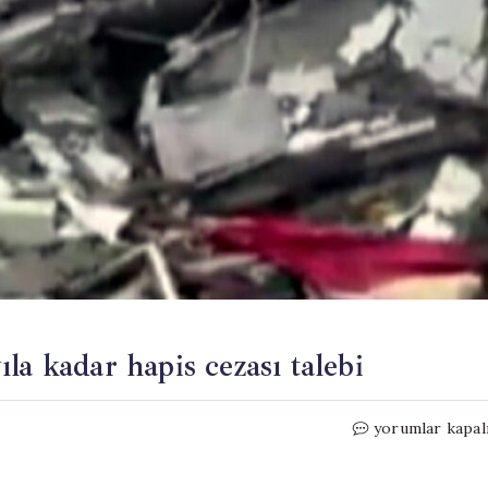
la kadar hapis cezası talebi
Ezgi
yorumlar kapal
Apartmanı
davasında