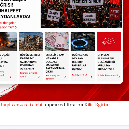
hapis cezası talebi
appeared first on
Kilis Egitim
.