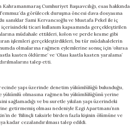
n Kahramanmaraş Cumhuriyet Başsavcılığı, esas hakkında
 Temmuz’da görülecek duruşma öncesi dava dosyasına
lu sanıklar Sami Kervancıoğlu ve Mustafa Pekel ile iç
içerisindeki ticari kullanım kapsamında gerçekleştirilen
anlarına müdahale ettikleri, kolon ve perde kesme gibi
an işlemleri gerçekleştirdikleri, bu tür müdahalelerin
onumda olmalarına rağmen eylemlerine sonuç için ‘olursa
kastla kasten öldürme’ ve ‘Olası kastla kasten yaralama’
ırılmalarını talep etti.
recinde yapı üzerinde denetim yükümlülüğü bulunduğu,
kle yükümlü olmasına rağmen bu yükümlülüğünü yerine
sini sağlamadığı ve bu suretle yıkılan yapı üzerindeki
erine getirmemiş olması nedeniyle Ezgi Apartmanı’nın
’in de ‘Bilinçli taksirle birden fazla kişinin ölümüne ve
ya kadar cezalandırılması talep edildi.