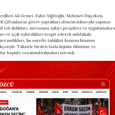
vlileri Ali Gemci, Fahri Yiğitoğlu, Mehmet Dişçeken,
eli Çiftaslan’ın görev yaptıkları dönem itibarıyla yapının
if rol aldıkları, mevzuata aykırı projelere ve uygulamalar
rı ve açık aykırılıkları tespit ederek müdahale
avrandıkları, bu suretle tahkikat konusu binanın
çesiyle ‘Taksirle birden fazla kişinin ölümüne ve
ar hapisle cezalandırılmaları istendi.