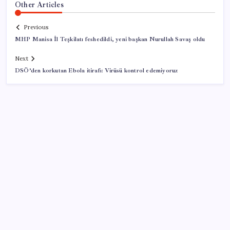
Other Articles
Previous
MHP Manisa İl Teşkilatı feshedildi, yeni başkan Nurullah Savaş oldu
Next
DSÖ’den korkutan Ebola itirafı: Virüsü kontrol edemiyoruz
SON YAZILAR
Araştırmacılar, kanser hücrelerinin bağışıklıktan
kaçış mekanizmasını ortaya çıkardı