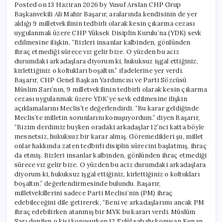
Posted on 13 Haziran 2026 by Yusuf Arslan CHP Grup
tepki
Başkanvekili Ali Mahir Başarır, aralarında kendisinin de yer
Açıklaması
aldığı 9 milletvekilinin tedbirli olarak kesin çıkarma cezası
için
uygulanmak üzere CHP Yüksek Disiplin Kurulu’na (YDK) sevk
edilmesine ilişkin, “Bizleri insanlar kalbinden, gönlünden
ihraç etmediği sürece vız gelir bize. O yüzden bu aciz
durumdaki arkadaşlara diyorum ki, hukuksuz işgal ettiğiniz,
kirlettiğiniz o koltukları boşaltın.” ifadelerine yer verdi.
Başarır, CHP Genel Başkan Yardımcısı ve Parti Sözcüsü
Müslim Sarı’nın, 9 milletvekilinin tedbirli olarak kesin çıkarma
cezası uygulanmak üzere YDK’ye sevk edilmesine ilişkin
açıklamalarını Meclis’te değerlendirdi. “Bu karar geldiğinde
Meclis’te milletin sorunlarını konuşuyordum.” diyen Başarır,
“Bizim derdimiz buyken oradaki arkadaşlar 12’nci katta böyle
mesnetsiz, hukuksuz bir karar almış. Göremedikleri şu, millet
onlar hakkında zaten tedbirli disiplin sürecini başlatmış, ihraç
da etmiş. Bizleri insanlar kalbinden, gönlünden ihraç etmediği
sürece vız gelir bize. O yüzden bu aciz durumdaki arkadaşlara
diyorum ki, hukuksuz işgal ettiğiniz, kirlettiğiniz o koltukları
boşaltın.” değerlendirmesinde bulundu. Başarır,
milletvekillerini sadece Parti Meclisi’nin (PM) ihraç
edebileceğini dile getirerek, “Beni ve arkadaşlarımı ancak PM
ihraç edebilirken atanmış bir MYK bu kararı verdi. Müslüm
Sarı denilen o kişi konuşurken 12 Eylül sabahı konuşan Kenan