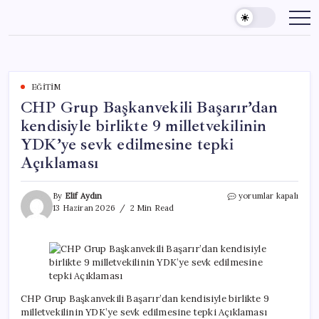
Skip
to
content
EĞITIM
CHP Grup Başkanvekili Başarır’dan
kendisiyle birlikte 9 milletvekilinin
YDK’ye sevk edilmesine tepki
Açıklaması
CHP
By
Elif Aydın
yorumlar kapalı
Grup
13 Haziran 2026
2 Min Read
Başkanvekili
Başarır’dan
kendisiyle
birlikte
9
milletvekilinin
YDK’ye
CHP Grup Başkanvekili Başarır’dan kendisiyle birlikte 9
sevk
milletvekilinin YDK’ye sevk edilmesine tepki Açıklaması
edilmesine