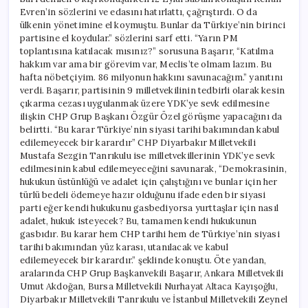
Evren’in sözlerini ve edasını hatırlattı, çağrıştırdı. O da
ülkenin yönetimine el koymuştu. Bunlar da Türkiye’nin birinci
partisine el koydular.” sözlerini sarf etti. “Yarın PM
toplantısına katılacak mısınız?” sorusuna Başarır, “Katılma
hakkım var ama bir görevim var, Meclis’te olmam lazım. Bu
hafta nöbetçiyim. 86 milyonun hakkını savunacağım.” yanıtını
verdi. Başarır, partisinin 9 milletvekilinin tedbirli olarak kesin
çıkarma cezası uygulanmak üzere YDK’ye sevk edilmesine
ilişkin CHP Grup Başkanı Özgür Özel görüşme yapacağını da
belirtti. “Bu karar Türkiye’nin siyasi tarihi bakımından kabul
edilemeyecek bir karardır” CHP Diyarbakır Milletvekili
Mustafa Sezgin Tanrıkulu ise milletvekillerinin YDK’ye sevk
edilmesinin kabul edilemeyeceğini savunarak, “Demokrasinin,
hukukun üstünlüğü ve adalet için çalıştığını ve bunlar için her
türlü bedeli ödemeye hazır olduğunu ifade eden bir siyasi
parti eğer kendi hukukunu gasbediyorsa yurttaşlar için nasıl
adalet, hukuk isteyecek? Bu, tamamen kendi hukukunun
gasbıdır. Bu karar hem CHP tarihi hem de Türkiye’nin siyasi
tarihi bakımından yüz karası, utanılacak ve kabul
edilemeyecek bir karardır.” şeklinde konuştu. Öte yandan,
aralarında CHP Grup Başkanvekili Başarır, Ankara Milletvekili
Umut Akdoğan, Bursa Milletvekili Nurhayat Altaca Kayışoğlu,
Diyarbakır Milletvekili Tanrıkulu ve İstanbul Milletvekili Zeynel