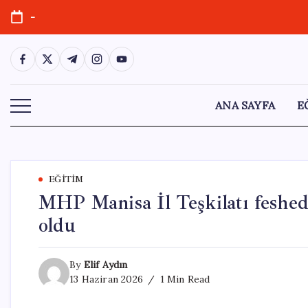
Skip
-
to
content
https://www.facebook.com/
https://twitter.com/
https://t.me/
https://www.instagram.com/
https://youtube.com/
ANA SAYFA
E
EĞITIM
MHP Manisa İl Teşkilatı feshed
oldu
By
Elif Aydın
13 Haziran 2026
1 Min Read