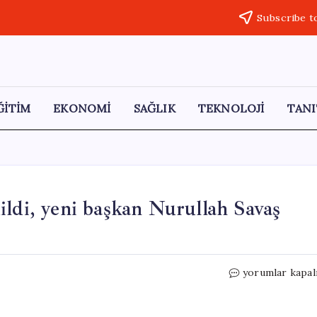
Subscribe t
ĞİTİM
EKONOMİ
SAĞLIK
TEKNOLOJİ
TANI
ildi, yeni başkan Nurullah Savaş
MHP
yorumlar kapal
Manisa
İl
Teşkilatı