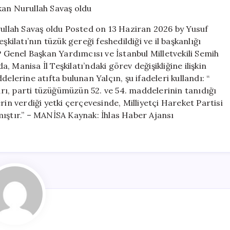
feshedildi,
yeni
rullah Savaş oldu Posted on 13 Haziran 2026 by Yusuf
başkan
kilatı’nın tüzük gereği feshedildiği ve il başkanlığı
Nurullah
P Genel Başkan Yardımcısı ve İstanbul Milletvekili Semih
Savaş
oldu
 Manisa İl Teşkilatı’ndaki görev değişikliğine ilişkin
için
elerine atıfta bulunan Yalçın, şu ifadeleri kullandı: “
ları, parti tüzüğümüzün 52. ve 54. maddelerinin tanıdığı
rin verdiği yetki çerçevesinde, Milliyetçi Hareket Partisi
mıştır.” – MANİSA Kaynak: İhlas Haber Ajansı