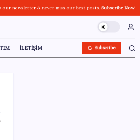
o our newsletter & never miss our best posts.
Subscribe Now!
TIM
İLETİŞİM
Subscribe
SON YAZILAR
ı
Araştırmacılar, kanser hücrelerinin
bağışıklıktan kaçış mekanizmasını ortaya