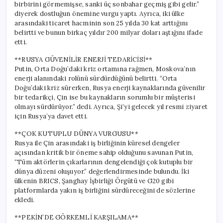
birbirini görmemişse, sanki üç sonbahar geçmiş gibi gelir.”
diyerek dostluğun önemine vurgu yaptı. Ayrıca, iki ülke
arasındaki ticaret hacminin son 25 yılda 30 kat arttığını
belirtti ve bunun birkaç yıldır 200 milyar doları aştığını ifade
etti.
**RUSYA GÜVENİLİR ENERJİ TEDARİCİSİ**
Putin, Orta Doğu’daki kriz ortamına rağmen, Moskova’nın
enerji alanındaki rolünü sürdürdüğünü belirtti. “Orta
Doğu’daki kriz sürerken, Rusya enerji kaynaklarında güvenilir
bir tedarikçi, Çin ise bu kaynakların sorumlu bir müşterisi
olmayı sürdürüyor.” dedi. Ayrıca, Şi’yi gelecek yıl resmi ziyaret
için Rusya’ya davet etti.
**ÇOK KUTUPLU DÜNYA VURGUSU**
Rusya ile Çin arasındaki iş birliğinin küresel dengeler
açısından kritik bir öneme sahip olduğunu savunan Putin,
“Tüm aktörlerin çıkarlarının dengelendiği çok kutuplu bir
dünya düzeni oluşuyor.” değerlendirmesinde bulundu. İki
ülkenin BRICS, Şanghay İşbirliği Örgütü ve G20 gibi
platformlarda yakın iş birliğini sürdüreceğini de sözlerine
ekledi.
**PEKİN’DE GÖRKEMLİ KARŞILAMA**