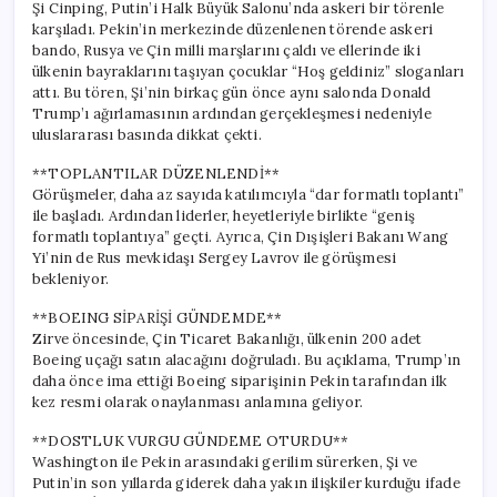
Şi Cinping, Putin’i Halk Büyük Salonu’nda askeri bir törenle
karşıladı. Pekin’in merkezinde düzenlenen törende askeri
bando, Rusya ve Çin milli marşlarını çaldı ve ellerinde iki
ülkenin bayraklarını taşıyan çocuklar “Hoş geldiniz” sloganları
attı. Bu tören, Şi’nin birkaç gün önce aynı salonda Donald
Trump’ı ağırlamasının ardından gerçekleşmesi nedeniyle
uluslararası basında dikkat çekti.
**TOPLANTILAR DÜZENLENDİ**
Görüşmeler, daha az sayıda katılımcıyla “dar formatlı toplantı”
ile başladı. Ardından liderler, heyetleriyle birlikte “geniş
formatlı toplantıya” geçti. Ayrıca, Çin Dışişleri Bakanı Wang
Yi’nin de Rus mevkidaşı Sergey Lavrov ile görüşmesi
bekleniyor.
**BOEING SİPARİŞİ GÜNDEMDE**
Zirve öncesinde, Çin Ticaret Bakanlığı, ülkenin 200 adet
Boeing uçağı satın alacağını doğruladı. Bu açıklama, Trump’ın
daha önce ima ettiği Boeing siparişinin Pekin tarafından ilk
kez resmi olarak onaylanması anlamına geliyor.
**DOSTLUK VURGU GÜNDEME OTURDU**
Washington ile Pekin arasındaki gerilim sürerken, Şi ve
Putin’in son yıllarda giderek daha yakın ilişkiler kurduğu ifade