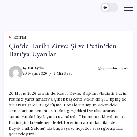
Skip
to
content
EĞITIM
Çin’de Tarihi Zirve: Şi ve Putin’den
Batı’ya Uyarılar
Çin’de
By
Elif Aydın
yorumlar kapalı
Tarihi
20 Mayıs 2026
2 Min Read
Zirve:
Şi
ve
20 Mayıs 2026 tarihinde, Rusya Devlet Başkanı Vladimir Putin,
Putin’den
resmi ziyaret amacıyla Çin’in başkenti Pekin’de Şi Cinping ile
Batı’ya
Uyarılar
bir araya geldi. Bu görüşme, Donald Trump’ın Pekin’deki
için
temaslarının hemen ardından gerçekleşti ve uluslararası
kamuoyunda büyük yankı uyandırdı. Tiananmen Meydanı’nda
Putin için düzenlenen devlet töreninin ardından, iki lider
Büyük Halk Salonu’nda baş başa ve heyetler arası görüşmeler
gerçekleştirdi.