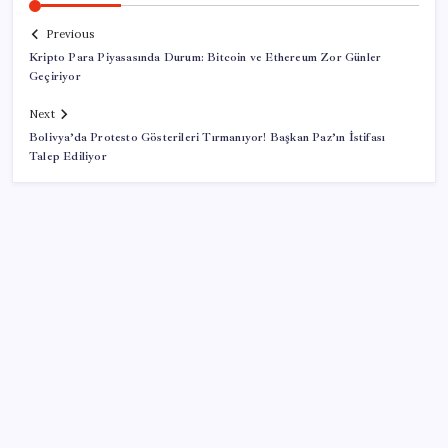
Previous
Kripto Para Piyasasında Durum: Bitcoin ve Ethereum Zor Günler
Geçiriyor
Next
Bolivya’da Protesto Gösterileri Tırmanıyor! Başkan Paz’ın İstifası
Talep Ediliyor
SON YAZILAR
Araştırmacılar, kanser hücrelerinin bağışıklıktan
kaçış mekanizmasını ortaya çıkardı