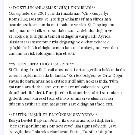
**DOSTLUK ANLAŞMASI GÜÇLENDİRİLDİ**
Görüşmelerde, 2001 yılında imzalanan “Çin-Rusya İyi
Komşuluk, Dostluk ve İşbirliği Anlaşması”nın süresinin
uzatılması konusunda mutabakata varıldı. Şi Cinping, bu
anlaşmanın iki ülke arasındaki uzun vadeli dostluğun ve
stratejik iş birliğinin temeli olduğunu vurguladı. Ayrıca,
uluslararası sistemin hızla değiştiğine dikkat çekerek,
“güçlünün haklı olduğu orman kanunu” anlayışının yeniden
canlanma riski olduğuna işaret etti.
**Şİ’DEN ORTA DOĞU ÇAĞRISI**
Şi Cinping, İran ile İsrail arasındaki artan gerilim hakkında da
önemli açıklamalarda bulundu. “Körfez bölgesi ve Orta Doğu,
savaş ile barış arasında kritik bir dönüm noktasında. Tüm
çatışmalara derhal son verilmeli ve müzakerelere geri
dönülmelidir.” dedi. Enerji tedarik zincirlerindeki sorunların
giderilmesi, küresel ticaretin korunması ve uluslararası
düzenin istikrarı için ateşkesin şart olduğunu ifade etti.
**PUTİN: İLİŞKİLER EN YÜKSEK SEVİYEDE**
Rusya Devlet Başkanı Putin, iki ülke arasındaki ilişkilerin
“benzeri görülmemiş bir seviyeye” ulaştığını söyledi. Şi’yi
“sevgili dost” olarak selamlayan Putin, “Dostlar bir gün