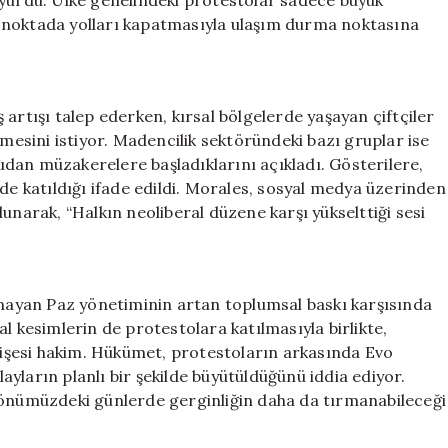
uyurdu. Ülke genelindeki protestolar sadece büyük
klı noktada yolları kapatmasıyla ulaşım durma noktasına
artışı talep ederken, kırsal bölgelerde yaşayan çiftçiler
lmesini istiyor. Madencilik sektöründeki bazı gruplar ise
dan müzakerelere başladıklarını açıkladı. Gösterilere,
 de katıldığı ifade edildi. Morales, sosyal medya üzerinden
unarak, “Halkın neoliberal düzene karşı yükselttiği sesi
lamayan Paz yönetiminin artan toplumsal baskı karşısında
l kesimlerin de protestolara katılmasıyla birlikte,
ndişesi hakim. Hükümet, protestoların arkasında Evo
yların planlı bir şekilde büyütüldüğünü iddia ediyor.
 önümüzdeki günlerde gerginliğin daha da tırmanabileceği