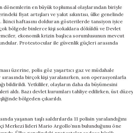
Başkan
n dönemlerin en büyük toplumsal olaylarından biriyle
Paz’ın
ndeki fiyat artışları ve yakıt sıkıntısı, ülke genelinde
İstifası
İkinci haftasını dolduran gösterilerde tansiyon iyice
Talep
çok bölgede binlerce kişi sokaklara döküldü ve Devlet
Ediliyor
lemciler, ekonomik krizin başlıca sorumlusunun mevcut
için
undular. Protestocular ile güvenlik güçleri arasında
ması üzerine, polis göz yaşartıcı gaz ve müdahale
r sırasında birçok kişi yaralanırken, son operasyonlarla
ğı bildirildi. Yetkililer, olayların daha da büyümesini
ri aldı. Bazı devlet kurumları tahliye edilirken, üst düze
eşliğinde bölgeden çıkarıldı.
ında yaşanan taşlı saldırılarda 11 polisin yaralandığını
 İşçi Merkezi lideri Mario Argollo’nun bulunduğunu öne