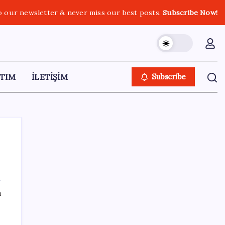
o our newsletter & never miss our best posts.
Subscribe Now!
TIM
İLETİŞİM
Subscribe
SON YAZILAR
ı
Araştırmacılar, kanser hücrelerinin
bağışıklıktan kaçış mekanizmasını ortaya