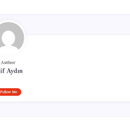
Author
if Aydın
Follow Me