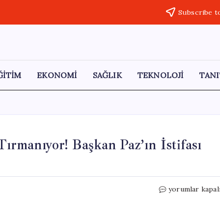
Subscribe t
ĞİTİM
EKONOMİ
SAĞLIK
TEKNOLOJİ
TANI
Tırmanıyor! Başkan Paz’ın İstifası
Bolivya’da
yorumlar kapal
Protesto
Gösterileri
Tırmanıyor!