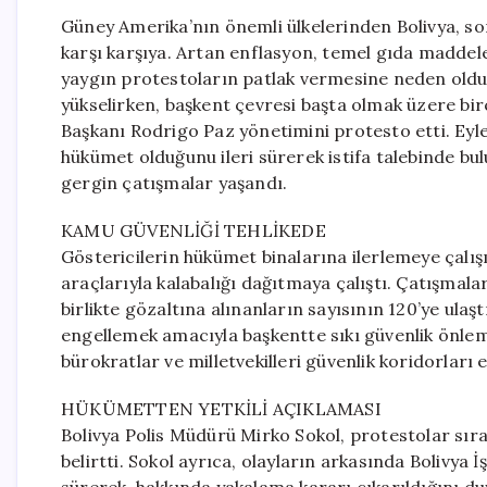
Güney Amerika’nın önemli ülkelerinden Bolivya, so
karşı karşıya. Artan enflasyon, temel gıda maddeleri
yaygın protestoların patlak vermesine neden oldu. 
yükselirken, başkent çevresi başta olmak üzere bir
Başkanı Rodrigo Paz yönetimini protesto etti. Ey
hükümet olduğunu ileri sürerek istifa talebinde bul
gergin çatışmalar yaşandı.
KAMU GÜVENLİĞİ TEHLİKEDE
Göstericilerin hükümet binalarına ilerlemeye çalış
araçlarıyla kalabalığı dağıtmaya çalıştı. Çatışmala
birlikte gözaltına alınanların sayısının 120’ye ulaştı
engellemek amacıyla başkentte sıkı güvenlik önlemle
bürokratlar ve milletvekilleri güvenlik koridorları 
HÜKÜMETTEN YETKİLİ AÇIKLAMASI
Bolivya Polis Müdürü Mirko Sokol, protestolar sıras
belirtti. Sokol ayrıca, olayların arkasında Bolivya