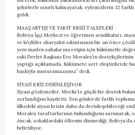
sürerek, hakkında yakalama kararı çıkarıldığını d
şehirlerle sınırlı kalmayarak, eylemcilerin 32 far
geldi.
MAAŞ ARTIŞI VE YAKIT KRİZİ TALEPLERİ
Bolivya İşçi Merkezi ve öğretmen sendikaları, maaş 
ve köylüler akaryakıt sıkıntısının bir an önce çözü
yeni maden sahalarına erişim için hükümetle doğru
eski Devlet Başkanı Evo Morales’in destekçilerinin
yaptığı açıklamada, hükümete sert eleştirilerde bul
baskıyla susturamazsınız” dedi.
SİYASİ KRİZ DERİNLEŞİYOR
Siyasi gözlemciler, Meclis’te güçlü bir destek bu
zorlandığını kaydetti. Son günlerde farklı toplumsa
ülkedeki siyasi krizin daha da derinleşebileceği e
Morales taraftarlarının bulunduğunu savunarak, ola
Ancak, sokaklardaki öfkenin dinmediği, Bolivya’da
belirtiliyor.