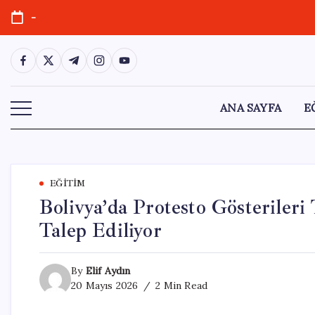
Skip
-
to
content
https://www.facebook.com/
https://twitter.com/
https://t.me/
https://www.instagram.com/
https://youtube.com/
ANA SAYFA
E
EĞITIM
Bolivya’da Protesto Gösterileri 
Talep Ediliyor
By
Elif Aydın
20 Mayıs 2026
2 Min Read