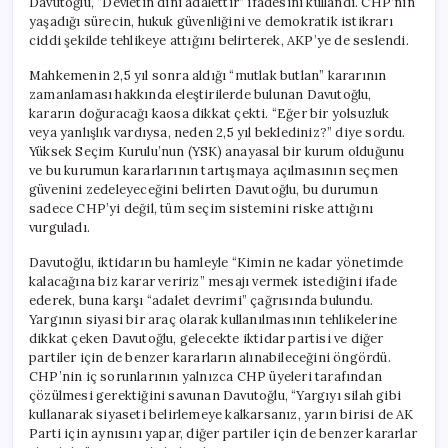
Davutoğlu, “Devletin dini adalettir” ifadesini kullandı. CHP’nin
yaşadığı sürecin, hukuk güvenliğini ve demokratik istikrarı
ciddi şekilde tehlikeye attığını belirterek, AKP’ye de seslendi.
Mahkemenin 2,5 yıl sonra aldığı “mutlak butlan” kararının
zamanlaması hakkında eleştirilerde bulunan Davutoğlu,
kararın doğuracağı kaosa dikkat çekti. “Eğer bir yolsuzluk
veya yanlışlık vardıysa, neden 2,5 yıl beklediniz?” diye sordu.
Yüksek Seçim Kurulu’nun (YSK) anayasal bir kurum olduğunu
ve bu kurumun kararlarının tartışmaya açılmasının seçmen
güvenini zedeleyeceğini belirten Davutoğlu, bu durumun
sadece CHP’yi değil, tüm seçim sistemini riske attığını
vurguladı.
Davutoğlu, iktidarın bu hamleyle “Kimin ne kadar yönetimde
kalacağına biz karar veririz” mesajı vermek istediğini ifade
ederek, buna karşı “adalet devrimi” çağrısında bulundu.
Yargının siyasi bir araç olarak kullanılmasının tehlikelerine
dikkat çeken Davutoğlu, gelecekte iktidar partisi ve diğer
partiler için de benzer kararların alınabileceğini öngördü.
CHP’nin iç sorunlarının yalnızca CHP üyeleri tarafından
çözülmesi gerektiğini savunan Davutoğlu, “Yargıyı silah gibi
kullanarak siyaseti belirlemeye kalkarsanız, yarın birisi de AK
Parti için aynısını yapar, diğer partiler için de benzer kararlar