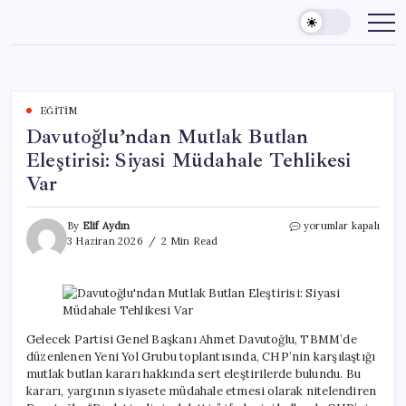
Skip
to
content
EĞITIM
Davutoğlu’ndan Mutlak Butlan
Eleştirisi: Siyasi Müdahale Tehlikesi
Var
Davutoğlu’ndan
By
Elif Aydın
yorumlar kapalı
Mutlak
3 Haziran 2026
2 Min Read
Butlan
Eleştirisi:
Siyasi
Müdahale
Tehlikesi
Var
Gelecek Partisi Genel Başkanı Ahmet Davutoğlu, TBMM’de
için
düzenlenen Yeni Yol Grubu toplantısında, CHP’nin karşılaştığı
mutlak butlan kararı hakkında sert eleştirilerde bulundu. Bu
kararı, yargının siyasete müdahale etmesi olarak nitelendiren