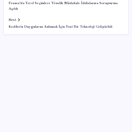
Fransa’da Yerel Seçimlere Yönelik Müdahale İddialarına Soruşturma
Açıldı
Next
Kedilerin Duygularını Anlamak İçin Yeni Bir Teknoloji Geliştirildi
SON YAZILAR
Araştırmacılar, kanser hücrelerinin bağışıklıktan
kaçış mekanizmasını ortaya çıkardı
Oyun Laptop’unda Soğutma Sistemi Rehberi
İşte tersine beyin göçü: Türk bilimi daha güçlü