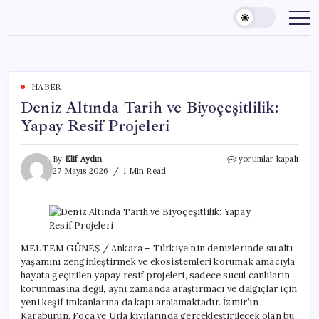
Skip
to
content
HABER
Deniz Altında Tarih ve Biyoçeşitlilik:
Yapay Resif Projeleri
Deniz
By
Elif Aydın
yorumlar kapalı
Altında
27 Mayıs 2026
1 Min Read
Tarih
ve
Biyoçeşitlilik:
Yapay
Resif
Projeleri
MELTEM GÜNEŞ / Ankara – Türkiye’nin denizlerinde su altı
için
yaşamını zenginleştirmek ve ekosistemleri korumak amacıyla
hayata geçirilen yapay resif projeleri, sadece sucul canlıların
korunmasına değil, aynı zamanda araştırmacı ve dalgıçlar için
yeni keşif imkanlarına da kapı aralamaktadır. İzmir’in
Karaburun, Foça ve Urla kıyılarında gerçekleştirilecek olan bu