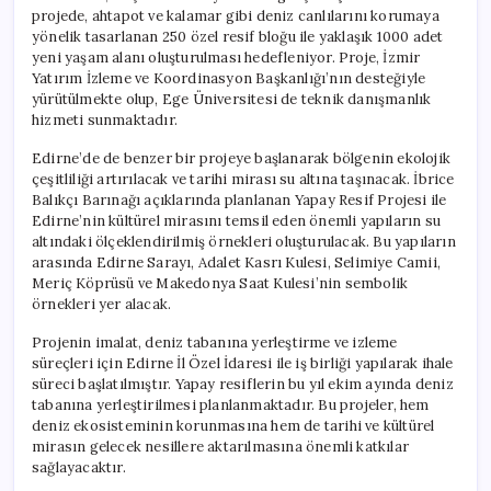
projede, ahtapot ve kalamar gibi deniz canlılarını korumaya
yönelik tasarlanan 250 özel resif bloğu ile yaklaşık 1000 adet
yeni yaşam alanı oluşturulması hedefleniyor. Proje, İzmir
Yatırım İzleme ve Koordinasyon Başkanlığı’nın desteğiyle
yürütülmekte olup, Ege Üniversitesi de teknik danışmanlık
hizmeti sunmaktadır.
Edirne’de de benzer bir projeye başlanarak bölgenin ekolojik
çeşitliliği artırılacak ve tarihi mirası su altına taşınacak. İbrice
Balıkçı Barınağı açıklarında planlanan Yapay Resif Projesi ile
Edirne’nin kültürel mirasını temsil eden önemli yapıların su
altındaki ölçeklendirilmiş örnekleri oluşturulacak. Bu yapıların
arasında Edirne Sarayı, Adalet Kasrı Kulesi, Selimiye Camii,
Meriç Köprüsü ve Makedonya Saat Kulesi’nin sembolik
örnekleri yer alacak.
Projenin imalat, deniz tabanına yerleştirme ve izleme
süreçleri için Edirne İl Özel İdaresi ile iş birliği yapılarak ihale
süreci başlatılmıştır. Yapay resiflerin bu yıl ekim ayında deniz
tabanına yerleştirilmesi planlanmaktadır. Bu projeler, hem
deniz ekosisteminin korunmasına hem de tarihi ve kültürel
mirasın gelecek nesillere aktarılmasına önemli katkılar
sağlayacaktır.