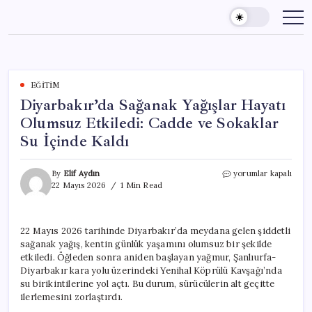
Skip
to
content
EĞITIM
Diyarbakır’da Sağanak Yağışlar Hayatı
Olumsuz Etkiledi: Cadde ve Sokaklar
Su İçinde Kaldı
Diyarbakır’da
By
Elif Aydın
yorumlar kapalı
Sağanak
22 Mayıs 2026
1 Min Read
Yağışlar
Hayatı
Olumsuz
22 Mayıs 2026 tarihinde Diyarbakır’da meydana gelen şiddetli
Etkiledi:
sağanak yağış, kentin günlük yaşamını olumsuz bir şekilde
Cadde
ve
etkiledi. Öğleden sonra aniden başlayan yağmur, Şanlıurfa-
Sokaklar
Diyarbakır kara yolu üzerindeki Yenihal Köprülü Kavşağı’nda
Su
su birikintilerine yol açtı. Bu durum, sürücülerin alt geçitte
İçinde
ilerlemesini zorlaştırdı.
Kaldı