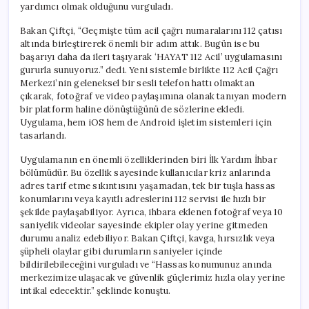
yardımcı olmak olduğunu vurguladı.
Bakan Çiftçi, “Geçmişte tüm acil çağrı numaralarını 112 çatısı
altında birleştirerek önemli bir adım attık. Bugün ise bu
başarıyı daha da ileri taşıyarak ‘HAYAT 112 Acil’ uygulamasını
gururla sunuyoruz.” dedi. Yeni sistemle birlikte 112 Acil Çağrı
Merkezi’nin geleneksel bir sesli telefon hattı olmaktan
çıkarak, fotoğraf ve video paylaşımına olanak tanıyan modern
bir platform haline dönüştüğünü de sözlerine ekledi.
Uygulama, hem iOS hem de Android işletim sistemleri için
tasarlandı.
Uygulamanın en önemli özelliklerinden biri İlk Yardım İhbar
bölümüdür. Bu özellik sayesinde kullanıcılar kriz anlarında
adres tarif etme sıkıntısını yaşamadan, tek bir tuşla hassas
konumlarını veya kayıtlı adreslerini 112 servisi ile hızlı bir
şekilde paylaşabiliyor. Ayrıca, ihbara eklenen fotoğraf veya 10
saniyelik videolar sayesinde ekipler olay yerine gitmeden
durumu analiz edebiliyor. Bakan Çiftçi, kavga, hırsızlık veya
şüpheli olaylar gibi durumların saniyeler içinde
bildirilebileceğini vurguladı ve “Hassas konumunuz anında
merkezimize ulaşacak ve güvenlik güçlerimiz hızla olay yerine
intikal edecektir.” şeklinde konuştu.