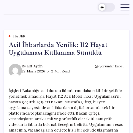
Skip
to
content
HABER
Acil İhbarlarda Yenilik: 112 Hayat
Uygulaması Kullanıma Sunuldu
Acil
By
Elif Aydın
yorumlar kapalı
İhbarlarda
22 Mayıs 2026
2 Min Read
Yenilik:
112
Hayat
İçişleri Bakanlığı, acil durum ihbarlarını daha etkili bir şekilde
Uygulaması
yönetmek amacıyla Hayat 112 Acil Mobil İhbar Uygulaması’nı
Kullanıma
Sunuldu
hayata geçirdi. İçişleri Bakanı Mustafa Çiftçi, bu yeni
için
uygulama sayesinde acil ihbarların dijital ortamda tek bir
platformda toplanacağını ifade etti. Bakan Çiftçi,
vatandaşların artık sesli ve görüntülü olarak 10 saniyelik
videolarla ihbarda bulunabileceğini belirtti. Uygulamanın esas
amacının, vatandaşların devlete hızlı bir şekilde ulaşmasına