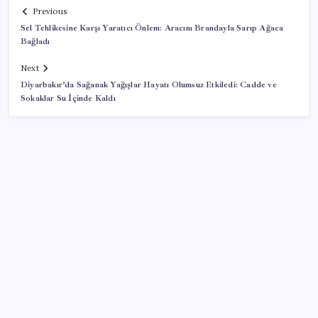
Previous
Sel Tehlikesine Karşı Yaratıcı Önlem: Aracını Brandayla Sarıp Ağaca
Bağladı
Next
Diyarbakır’da Sağanak Yağışlar Hayatı Olumsuz Etkiledi: Cadde ve
Sokaklar Su İçinde Kaldı
SON YAZILAR
Erdoğan’dan ‘Mekke Ortak Savunma Anlaşması’
açıklaması: ‘Hiçbir ülkeyi hedef almıyor’