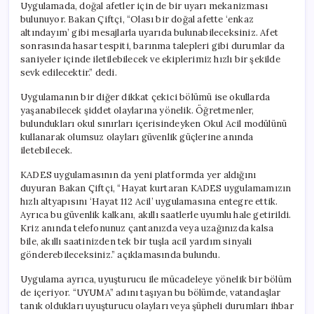
Uygulamada, doğal afetler için de bir uyarı mekanizması
bulunuyor. Bakan Çiftçi, “Olası bir doğal afette ‘enkaz
altındayım’ gibi mesajlarla uyarıda bulunabileceksiniz. Afet
sonrasında hasar tespiti, barınma talepleri gibi durumlar da
saniyeler içinde iletilebilecek ve ekiplerimiz hızlı bir şekilde
sevk edilecektir.” dedi.
Uygulamanın bir diğer dikkat çekici bölümü ise okullarda
yaşanabilecek şiddet olaylarına yönelik. Öğretmenler,
bulundukları okul sınırları içerisindeyken Okul Acil modülünü
kullanarak olumsuz olayları güvenlik güçlerine anında
iletebilecek.
KADES uygulamasının da yeni platformda yer aldığını
duyuran Bakan Çiftçi, “Hayat kurtaran KADES uygulamamızın
hızlı altyapısını ‘Hayat 112 Acil’ uygulamasına entegre ettik.
Ayrıca bu güvenlik kalkanı, akıllı saatlerle uyumlu hale getirildi.
Kriz anında telefonunuz çantanızda veya uzağınızda kalsa
bile, akıllı saatinizden tek bir tuşla acil yardım sinyali
gönderebileceksiniz.” açıklamasında bulundu.
Uygulama ayrıca, uyuşturucu ile mücadeleye yönelik bir bölüm
de içeriyor. “UYUMA” adını taşıyan bu bölümde, vatandaşlar
tanık oldukları uyuşturucu olayları veya şüpheli durumları ihbar