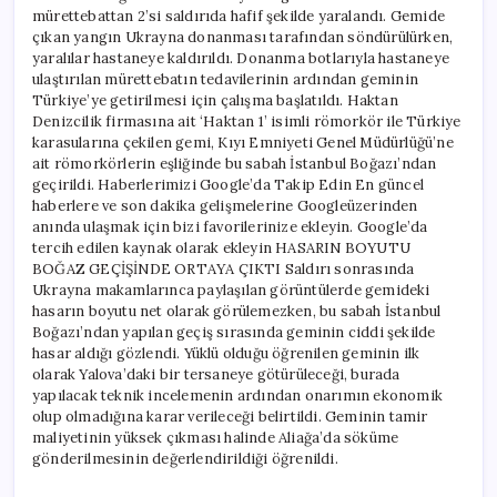
mürettebattan 2’si saldırıda hafif şekilde yaralandı. Gemide
çıkan yangın Ukrayna donanması tarafından söndürülürken,
yaralılar hastaneye kaldırıldı. Donanma botlarıyla hastaneye
ulaştırılan mürettebatın tedavilerinin ardından geminin
Türkiye’ye getirilmesi için çalışma başlatıldı. Haktan
Denizcilik firmasına ait ‘Haktan 1’ isimli römorkör ile Türkiye
karasularına çekilen gemi, Kıyı Emniyeti Genel Müdürlüğü’ne
ait römorkörlerin eşliğinde bu sabah İstanbul Boğazı’ndan
geçirildi. Haberlerimizi Google’da Takip Edin En güncel
haberlere ve son dakika gelişmelerine Googleüzerinden
anında ulaşmak için bizi favorilerinize ekleyin. Google’da
tercih edilen kaynak olarak ekleyin HASARIN BOYUTU
BOĞAZ GEÇİŞİNDE ORTAYA ÇIKTI Saldırı sonrasında
Ukrayna makamlarınca paylaşılan görüntülerde gemideki
hasarın boyutu net olarak görülemezken, bu sabah İstanbul
Boğazı’ndan yapılan geçiş sırasında geminin ciddi şekilde
hasar aldığı gözlendi. Yüklü olduğu öğrenilen geminin ilk
olarak Yalova’daki bir tersaneye götürüleceği, burada
yapılacak teknik incelemenin ardından onarımın ekonomik
olup olmadığına karar verileceği belirtildi. Geminin tamir
maliyetinin yüksek çıkması halinde Aliağa’da söküme
gönderilmesinin değerlendirildiği öğrenildi.