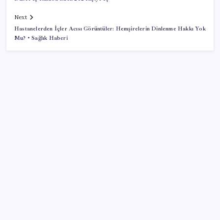
Next
Hastanelerden İçler Acısı Görüntüler: Hemşirelerin Dinlenme Hakkı Yok
Mu? • Sağlık Haberi
SON YAZILAR
İklim zirvesi de milyarlar yutacak
Pixel Telefonlara Yapay Zeka Destekli Saat
Tasarımları Geliyor
Erdoğan’dan ‘Mekke Ortak Savunma Anlaşması’