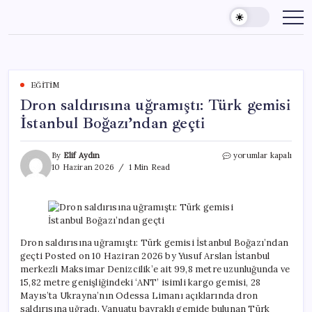
Skip
to
content
EĞITIM
Dron saldırısına uğramıştı: Türk gemisi
İstanbul Boğazı’ndan geçti
Dron
By
Elif Aydın
yorumlar kapalı
saldırısına
10 Haziran 2026
1 Min Read
uğramıştı:
Türk
gemisi
İstanbul
Boğazı’ndan
geçti
Dron saldırısına uğramıştı: Türk gemisi İstanbul Boğazı’ndan
için
geçti Posted on 10 Haziran 2026 by Yusuf Arslan İstanbul
merkezli Maksimar Denizcilik’e ait 99,8 metre uzunluğunda ve
15,82 metre genişliğindeki ‘ANT’ isimli kargo gemisi, 28
Mayıs’ta Ukrayna’nın Odessa Limanı açıklarında dron
saldırısına uğradı. Vanuatu bayraklı gemide bulunan Türk