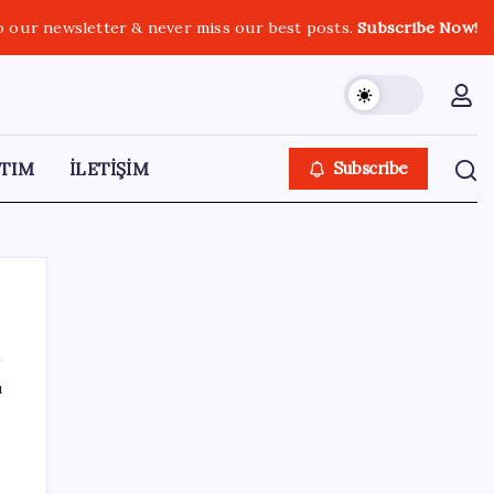
o our newsletter & never miss our best posts.
Subscribe Now!
TIM
İLETİŞİM
Subscribe
ı
SON YAZILAR
Araştırmacılar, kanser hücrelerinin
bağışıklıktan kaçış mekanizmasını ortaya