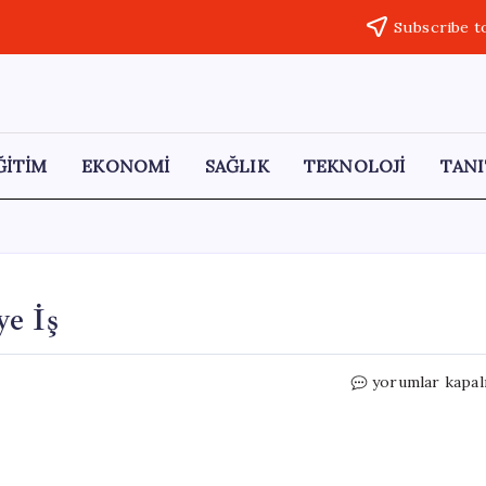
Subscribe t
ĞİTİM
EKONOMİ
SAĞLIK
TEKNOLOJİ
TANI
ye İş
Düzce
yorumlar kapal
İş
Kulübü’nden
242
Kişiye