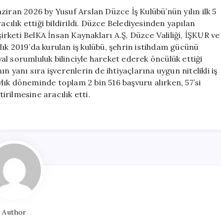
İş
ziran 2026 by Yusuf Arslan Düzce İş Kulübü’nün yılın ilk 5
için
acılık ettiği bildirildi. Düzce Belediyesinden yapılan
şirketi BelKA İnsan Kaynakları A.Ş, Düzce Valiliği, İŞKUR ve
ık 2019’da kurulan iş kulübü, şehrin istihdam gücünü
l sorumluluk bilinciyle hareket ederek öncülük ettiği
n yanı sıra işverenlerin de ihtiyaçlarına uygun nitelikli iş
aylık döneminde toplam 2 bin 516 başvuru alırken, 57’si
tirilmesine aracılık etti.
Author