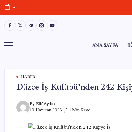
Skip
-
to
content
https://www.facebook.com/
https://twitter.com/
https://t.me/
https://www.instagram.com/
https://youtube.com/
ANA SAYFA
E
HABER
Düzce İş Kulübü’nden 242 Kişi
By
Elif Aydın
10 Haziran 2026
1 Min Read