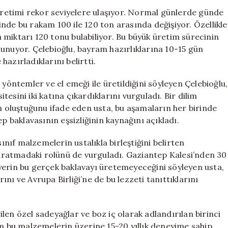
Saatte
etimi rekor seviyelere ulaşıyor. Normal günlerde günde
Ulaşıyor!
nde bu rakam 100 ile 120 ton arasında değişiyor. Özellikle
Kurban
miktarı 120 tonu bulabiliyor. Bu büyük üretim sürecinin
Bayramı’na
unuyor. Çelebioğlu, bayram hazırlıklarına 10-15 gün
Özel
 hazırladıklarını belirtti.
Lezzetler
için
 yöntemler ve el emeği ile üretildiğini söyleyen Çelebioğlu,
esini iki katına çıkardıklarını vurguladı. Bir dilim
oluştuğunu ifade eden usta, bu aşamaların her birinde
p baklavasının eşsizliğinin kaynağını açıkladı.
ınıf malzemelerin ustalıkla birleştiğini belirten
 yaratmadaki rolünü de vurguladı. Gaziantep Kalesi’nden 30
ir yerin bu gerçek baklavayı üretemeyeceğini söyleyen usta,
rını ve Avrupa Birliği’ne de bu lezzeti tanıttıklarını
len özel sadeyağlar ve boz iç olarak adlandırılan birinci
üm bu malzemelerin üzerine 15-20 yıllık deneyime sahip