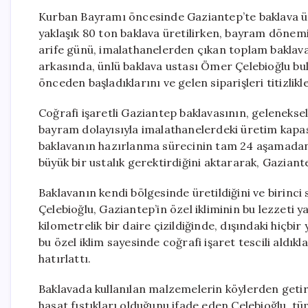
Kurban Bayramı öncesinde Gaziantep’te baklava ür
yaklaşık 80 ton baklava üretilirken, bayram dönemi
arife günü, imalathanelerden çıkan toplam baklava 
arkasında, ünlü baklava ustası Ömer Çelebioğlu bul
önceden başladıklarını ve gelen siparişleri titizlikle
Coğrafi işaretli Gaziantep baklavasının, geleneksel
bayram dolayısıyla imalathanelerdeki üretim kapasit
baklavanın hazırlanma sürecinin tam 24 aşamadan 
büyük bir ustalık gerektirdiğini aktararak, Gaziante
Baklavanın kendi bölgesinde üretildiğini ve birinci s
Çelebioğlu, Gaziantep’in özel ikliminin bu lezzeti
kilometrelik bir daire çizildiğinde, dışındaki hiçb
bu özel iklim sayesinde coğrafi işaret tescili aldıkla
hatırlattı.
Baklavada kullanılan malzemelerin köylerden getiri
hasat fıstıkları olduğunu ifade eden Çelebioğlu, t