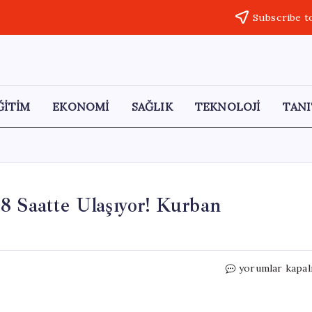
Subscribe t
ĞİTİM
EKONOMİ
SAĞLIK
TEKNOLOJİ
TANI
8 Saatte Ulaşıyor! Kurban
Gaziantep
yorumlar kapal
Baklavası,
Dünyaya
48