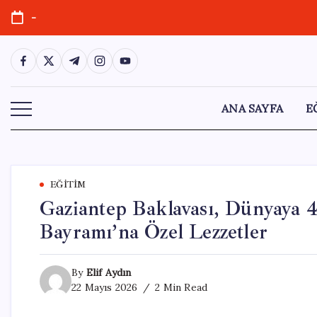
Skip
-
to
content
https://www.facebook.com/
https://twitter.com/
https://t.me/
https://www.instagram.com/
https://youtube.com/
ANA SAYFA
E
EĞITIM
Gaziantep Baklavası, Dünyaya 4
Bayramı’na Özel Lezzetler
By
Elif Aydın
22 Mayıs 2026
2 Min Read