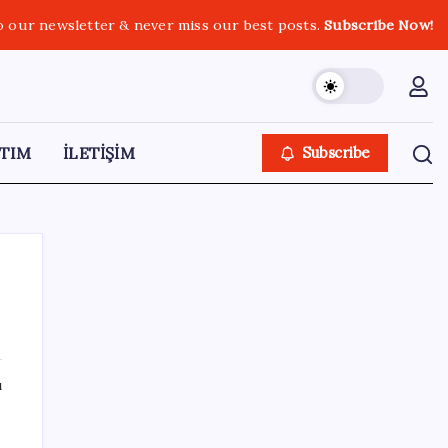
o our newsletter & never miss our best posts.
Subscribe Now!
TIM
İLETİŞİM
Subscribe
SON YAZILAR
ı
Araştırmacılar, kanser hücrelerinin
bağışıklıktan kaçış mekanizmasını ortaya