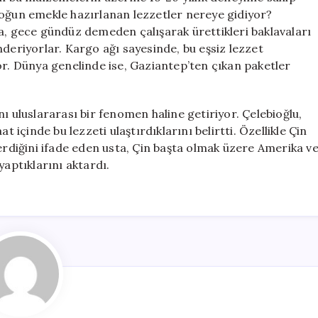
u yoğun emekle hazırlanan lezzetler nereye gidiyor?
a, gece gündüz demeden çalışarak ürettikleri baklavaları
nderiyorlar. Kargo ağı sayesinde, bu eşsiz lezzet
or. Dünya genelinde ise, Gaziantep’ten çıkan paketler
ı uluslararası bir fenomen haline getiriyor. Çelebioğlu,
t içinde bu lezzeti ulaştırdıklarını belirtti. Özellikle Çin
terdiğini ifade eden usta, Çin başta olmak üzere Amerika v
yaptıklarını aktardı.