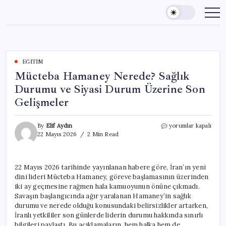
Skip
to
content
EĞITIM
Mücteba Hamaney Nerede? Sağlık
Durumu ve Siyasi Durum Üzerine Son
Gelişmeler
Mücteba
By
Elif Aydın
yorumlar kapalı
Hamaney
22 Mayıs 2026
2 Min Read
Nerede?
Sağlık
Durumu
22 Mayıs 2026 tarihinde yayınlanan habere göre, İran’ın yeni
ve
dini lideri Mücteba Hamaney, göreve başlamasının üzerinden
Siyasi
Durum
iki ay geçmesine rağmen hala kamuoyunun önüne çıkmadı.
Üzerine
Savaşın başlangıcında ağır yaralanan Hamaney’in sağlık
Son
durumu ve nerede olduğu konusundaki belirsizlikler artarken,
Gelişmeler
İranlı yetkililer son günlerde liderin durumu hakkında sınırlı
için
bilgileri paylaştı. Bu açıklamaların, hem halka hem de