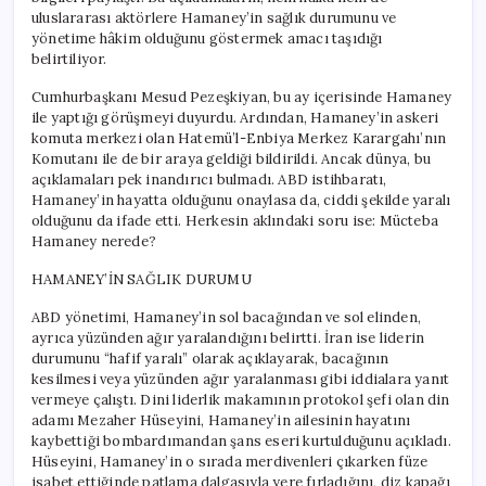
uluslararası aktörlere Hamaney’in sağlık durumunu ve
yönetime hâkim olduğunu göstermek amacı taşıdığı
belirtiliyor.
Cumhurbaşkanı Mesud Pezeşkiyan, bu ay içerisinde Hamaney
ile yaptığı görüşmeyi duyurdu. Ardından, Hamaney’in askeri
komuta merkezi olan Hatemü’l-Enbiya Merkez Karargahı’nın
Komutanı ile de bir araya geldiği bildirildi. Ancak dünya, bu
açıklamaları pek inandırıcı bulmadı. ABD istihbaratı,
Hamaney’in hayatta olduğunu onaylasa da, ciddi şekilde yaralı
olduğunu da ifade etti. Herkesin aklındaki soru ise: Mücteba
Hamaney nerede?
HAMANEY’İN SAĞLIK DURUMU
ABD yönetimi, Hamaney’in sol bacağından ve sol elinden,
ayrıca yüzünden ağır yaralandığını belirtti. İran ise liderin
durumunu “hafif yaralı” olarak açıklayarak, bacağının
kesilmesi veya yüzünden ağır yaralanması gibi iddialara yanıt
vermeye çalıştı. Dini liderlik makamının protokol şefi olan din
adamı Mezaher Hüseyini, Hamaney’in ailesinin hayatını
kaybettiği bombardımandan şans eseri kurtulduğunu açıkladı.
Hüseyini, Hamaney’in o sırada merdivenleri çıkarken füze
isabet ettiğinde patlama dalgasıyla yere fırladığını, diz kapağı