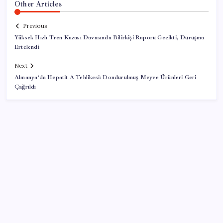
Other Articles
Previous
Yüksek Hızlı Tren Kazası Davasında Bilirkişi Raporu Gecikti, Duruşma
Ertelendi
Next
Almanya’da Hepatit A Tehlikesi: Dondurulmuş Meyve Ürünleri Geri
Çağrıldı
SON YAZILAR
Pixel Telefonlara Yapay Zeka Destekli Saat