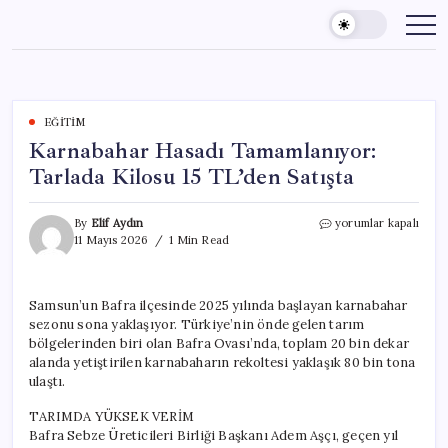
Skip
to
content
EĞITIM
Karnabahar Hasadı Tamamlanıyor:
Tarlada Kilosu 15 TL’den Satışta
Karnabahar
By
Elif Aydın
yorumlar kapalı
Hasadı
11 Mayıs 2026
1 Min Read
Tamamlanıyor:
Tarlada
Kilosu
Samsun’un Bafra ilçesinde 2025 yılında başlayan karnabahar
15
sezonu sona yaklaşıyor. Türkiye’nin önde gelen tarım
TL’den
Satışta
bölgelerinden biri olan Bafra Ovası’nda, toplam 20 bin dekar
için
alanda yetiştirilen karnabaharın rekoltesi yaklaşık 80 bin tona
ulaştı.
TARIMDA YÜKSEK VERİM
Bafra Sebze Üreticileri Birliği Başkanı Adem Aşçı, geçen yıl