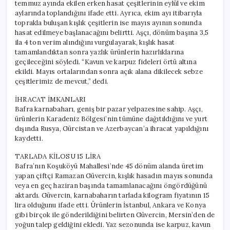
temmuz ayında ekilen erken hasat çeşitlerinin eylül ve ekim
aylarında toplandığını ifade etti. Ayrıca, ekim ayı itibarıyla
toprakla buluşan kışlık çeşitlerin ise mayıs ayının sonunda
hasat edilmeye başlanacağını belirtti. Aşçı, dönüm başına 3,5
ila 4 ton verim alındığını vurgulayarak, kışlık hasat
tamamlandıktan sonra yazlık ürünlerin hazırlıklarına
geçileceğini söyledi. “Kavun ve karpuz fideleri örtü altına
ekildi. Mayıs ortalarından sonra açık alana dikilecek sebze
çeşitlerimiz de mevcut,” dedi.
İHRACAT İMKANLARI
Bafra karnabaharı, geniş bir pazar yelpazesine sahip. Aşçı,
ürünlerin Karadeniz Bölgesi’nin tümüne dağıtıldığını ve yurt
dışında Rusya, Gürcistan ve Azerbaycan’a ihracat yapıldığını
kaydetti.
TARLADA KİLOSU 15 LİRA
Bafra’nın Koşuköyü Mahallesi’nde 45 dönüm alanda üretim
yapan çiftçi Ramazan Güvercin, kışlık hasadın mayıs sonunda
veya en geç haziran başında tamamlanacağını öngördüğünü
aktardı. Güvercin, karnabaharın tarlada kilogram fiyatının 15
lira olduğunu ifade etti. Ürünlerin İstanbul, Ankara ve Konya
gibi birçok ile gönderildiğini belirten Güvercin, Mersin’den de
yoğun talep geldiğini ekledi. Yaz sezonunda ise karpuz, kavun