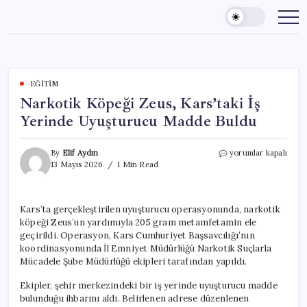
Skip
to
content
EĞITIM
Narkotik Köpeği Zeus, Kars’taki İş
Yerinde Uyuşturucu Madde Buldu
Narkotik
By
Elif Aydın
yorumlar kapalı
Köpeği
13 Mayıs 2026
1 Min Read
Zeus,
Kars’taki
İş
Kars’ta gerçekleştirilen uyuşturucu operasyonunda, narkotik
Yerinde
köpeği Zeus’un yardımıyla 205 gram metamfetamin ele
Uyuşturucu
Madde
geçirildi. Operasyon, Kars Cumhuriyet Başsavcılığı’nın
Buldu
koordinasyonunda İl Emniyet Müdürlüğü Narkotik Suçlarla
için
Mücadele Şube Müdürlüğü ekipleri tarafından yapıldı.
Ekipler, şehir merkezindeki bir iş yerinde uyuşturucu madde
bulunduğu ihbarını aldı. Belirlenen adrese düzenlenen