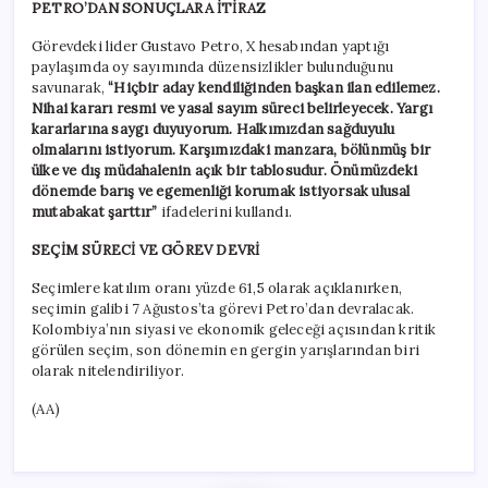
PETRO’DAN SONUÇLARA İTİRAZ
Görevdeki lider Gustavo Petro, X hesabından yaptığı
paylaşımda oy sayımında düzensizlikler bulunduğunu
savunarak,
“Hiçbir aday kendiliğinden başkan ilan edilemez.
Nihai kararı resmi ve yasal sayım süreci belirleyecek. Yargı
kararlarına saygı duyuyorum. Halkımızdan sağduyulu
olmalarını istiyorum. Karşımızdaki manzara, bölünmüş bir
ülke ve dış müdahalenin açık bir tablosudur. Önümüzdeki
dönemde barış ve egemenliği korumak istiyorsak ulusal
mutabakat şarttır”
ifadelerini kullandı.
SEÇİM SÜRECİ VE GÖREV DEVRİ
Seçimlere katılım oranı yüzde 61,5 olarak açıklanırken,
seçimin galibi 7 Ağustos’ta görevi Petro’dan devralacak.
Kolombiya’nın siyasi ve ekonomik geleceği açısından kritik
görülen seçim, son dönemin en gergin yarışlarından biri
olarak nitelendiriliyor.
(AA)