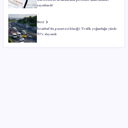
yayınlandı!
Next
İstanbul’da pazartesi klasiği: Trafik yoğunluğu yüzde
70’e dayandı
SON YAZILAR
Erdoğan’dan ‘Mekke Ortak Savunma Anlaşması’
açıklaması: ‘Hiçbir ülkeyi hedef almıyor’