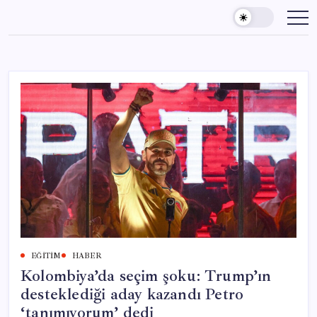
Skip
to
content
EĞITIM
HABER
Kolombiya’da seçim şoku: Trump’ın
desteklediği aday kazandı Petro
‘tanımıyorum’ dedi