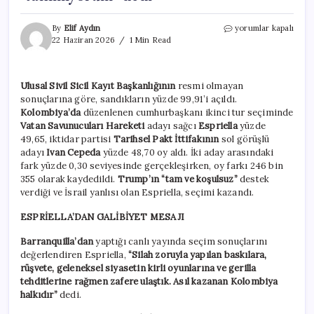
Kolombiya’da
By
Elif Aydın
yorumlar kapalı
seçim
22 Haziran 2026
1 Min Read
şoku:
Trump’ın
desteklediği
Ulusal Sivil Sicil Kayıt Başkanlığının
resmi olmayan
aday
sonuçlarına göre, sandıkların yüzde 99,91’i açıldı.
kazandı
Petro
Kolombiya’da
düzenlenen cumhurbaşkanı ikinci tur seçiminde
‘tanımıyorum’
Vatan Savunucuları Hareketi
adayı sağcı
Espriella
yüzde
dedi
49,65, iktidar partisi
Tarihsel Pakt İttifakının
sol görüşlü
için
adayı
Ivan Cepeda
yüzde 48,70 oy aldı. İki aday arasındaki
fark yüzde 0,30 seviyesinde gerçekleşirken, oy farkı 246 bin
355 olarak kaydedildi.
Trump’ın
“tam ve koşulsuz”
destek
verdiği ve İsrail yanlısı olan Espriella, seçimi kazandı.
ESPRİELLA’DAN GALİBİYET MESAJI
Barranquilla’dan
yaptığı canlı yayında seçim sonuçlarını
değerlendiren Espriella,
“Silah zoruyla yapılan baskılara,
rüşvete, geleneksel siyasetin kirli oyunlarına ve gerilla
tehditlerine rağmen zafere ulaştık. Asıl kazanan Kolombiya
halkıdır”
dedi.