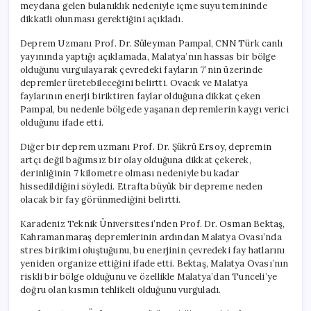
meydana gelen bulanıklık nedeniyle içme suyu temininde
dikkatli olunması gerektiğini açıkladı.
Deprem Uzmanı Prof. Dr. Süleyman Pampal, CNN Türk canlı
yayınında yaptığı açıklamada, Malatya’nın hassas bir bölge
olduğunu vurgulayarak çevredeki fayların 7’nin üzerinde
depremler üretebileceğini belirtti. Ovacık ve Malatya
faylarının enerji biriktiren faylar olduğuna dikkat çeken
Pampal, bu nedenle bölgede yaşanan depremlerin kaygı verici
olduğunu ifade etti.
Diğer bir deprem uzmanı Prof. Dr. Şükrü Ersoy, depremin
artçı değil bağımsız bir olay olduğuna dikkat çekerek,
derinliğinin 7 kilometre olması nedeniyle bu kadar
hissedildiğini söyledi. Etrafta büyük bir depreme neden
olacak bir fay görünmediğini belirtti.
Karadeniz Teknik Üniversitesi’nden Prof. Dr. Osman Bektaş,
Kahramanmaraş depremlerinin ardından Malatya Ovası’nda
stres birikimi oluştuğunu, bu enerjinin çevredeki fay hatlarını
yeniden organize ettiğini ifade etti. Bektaş, Malatya Ovası’nın
riskli bir bölge olduğunu ve özellikle Malatya’dan Tunceli’ye
doğru olan kısmın tehlikeli olduğunu vurguladı.