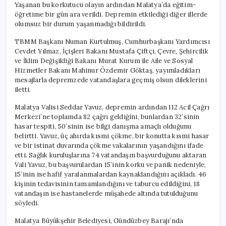
Yaşanan bu korkutucu olayın ardından Malatya’da eğitim-
öğretime bir gün ara verildi. Depremin etkilediği diğer illerde
olumsuz bir durum yaşanmadığı bildirildi.
TBMM Başkanı Numan Kurtulmuş, Cumhurbaşkanı Yardımcısı
Cevdet Yılmaz, İçişleri Bakanı Mustafa Çiftçi, Çevre, Şehircilik
ve İklim Değişikliği Bakanı Murat Kurum ile Aile ve Sosyal
Hizmetler Bakanı Mahinur Özdemir Göktaş, yayımladıkları
mesajlarla depremzede vatandaşlara geçmiş olsun dileklerini
iletti.
Malatya Valisi Seddar Yavuz, depremin ardından 112 Acil Çağrı
Merkezi’ne toplamda 82 çağrı geldiğini, bunlardan 32’sinin
hasar tespiti, 50’sinin ise bilgi danışma amaçlı olduğunu
belirtti. Yavuz, üç ahırda kısmi çökme, bir konutta kısmi hasar
ve bir istinat duvarında çökme vakalarının yaşandığını ifade
etti. Sağlık kuruluşlarına 74 vatandaşın başvurduğunu aktaran
Vali Yavuz, bu başvurulardan 15’inin korku ve panik nedeniyle,
15’inin ise hafif yaralanmalardan kaynaklandığını açıkladı. 46
kişinin tedavisinin tamamlandığını ve taburcu edildiğini, 18
vatandaşın ise hastanelerde müşahede altında tutulduğunu
söyledi.
Malatya Büyükşehir Belediyesi, Gündüzbey Barajı’nda