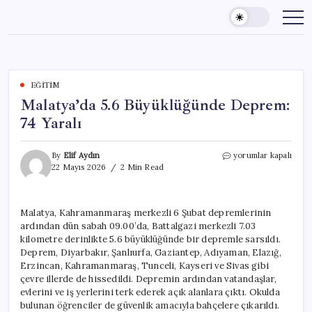
Skip
to
content
EĞITIM
Malatya’da 5.6 Büyüklüğünde Deprem:
74 Yaralı
Malatya’da
By
Elif Aydın
yorumlar kapalı
5.6
22 Mayıs 2026
2 Min Read
Büyüklüğünde
Deprem:
74
Malatya, Kahramanmaraş merkezli 6 Şubat depremlerinin
Yaralı
ardından dün sabah 09.00’da, Battalgazi merkezli 7.03
için
kilometre derinlikte 5.6 büyüklüğünde bir depremle sarsıldı.
Deprem, Diyarbakır, Şanlıurfa, Gaziantep, Adıyaman, Elazığ,
Erzincan, Kahramanmaraş, Tunceli, Kayseri ve Sivas gibi
çevre illerde de hissedildi. Depremin ardından vatandaşlar,
evlerini ve iş yerlerini terk ederek açık alanlara çıktı. Okulda
bulunan öğrenciler de güvenlik amacıyla bahçelere çıkarıldı.