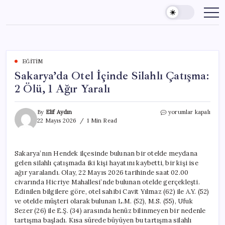
Skip
to
content
EĞITIM
Sakarya’da Otel İçinde Silahlı Çatışma:
2 Ölü, 1 Ağır Yaralı
Sakarya’da
By
Elif Aydın
yorumlar kapalı
Otel
22 Mayıs 2026
1 Min Read
İçinde
Silahlı
Çatışma:
Sakarya’nın Hendek ilçesinde bulunan bir otelde meydana
2
gelen silahlı çatışmada iki kişi hayatını kaybetti, bir kişi ise
Ölü,
1
ağır yaralandı. Olay, 22 Mayıs 2026 tarihinde saat 02.00
Ağır
civarında Hicriye Mahallesi’nde bulunan otelde gerçekleşti.
Yaralı
Edinilen bilgilere göre, otel sahibi Cavit Yılmaz (62) ile A.Y. (52)
için
ve otelde müşteri olarak bulunan L.M. (52), M.S. (55), Ufuk
Sezer (26) ile E.Ş. (34) arasında henüz bilinmeyen bir nedenle
tartışma başladı. Kısa sürede büyüyen bu tartışma silahlı