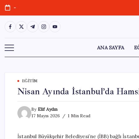
Skip
-
to
content
https://www.facebook.com/
https://twitter.com/
https://t.me/
https://www.instagram.com/
https://youtube.com/
ANA SAYFA
E
EĞITIM
Nisan Ayında İstanbul’da Hamsi
By
Elif Aydın
17 Mayıs 2026
1 Min Read
İstanbul Büyükşehir Belediyesi’ne (İBB) bağlı İsta