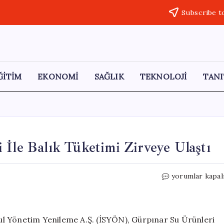
Subscribe t
ĞİTİM
EKONOMİ
SAĞLIK
TEKNOLOJİ
TANI
 İle Balık Tüketimi Zirveye Ulaştı
Nisan
yorumlar kapal
Ayında
İstanbul’da
Hamsi
İle
nbul Yönetim Yenileme A.Ş. (İSYÖN), Gürpınar Su Ürünleri