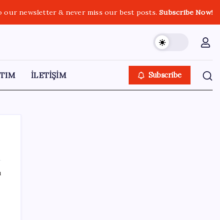
o our newsletter & never miss our best posts.
Subscribe Now!
TIM
İLETİŞİM
Subscribe
ı
SON YAZILAR
OpenAI’ın İlk Cihazı için Fiyat ve Tasarım
Belli Oldu