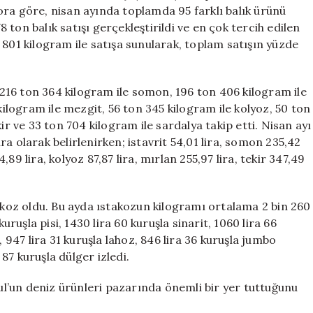
Balık
apora göre, nisan ayında toplamda 95 farklı balık ürünü
Tüketimi
ton balık satışı gerçekleştirildi ve en çok tercih edilen
Zirveye
 801 kilogram ile satışa sunularak, toplam satışın yüzde
Ulaştı
için
, 216 ton 364 kilogram ile somon, 196 ton 406 kilogram ile
kilogram ile mezgit, 56 ton 345 kilogram ile kolyoz, 50 ton
ir ve 33 ton 704 kilogram ile sardalya takip etti. Nisan ayı
a olarak belirlenirken; istavrit 54,01 lira, somon 235,42
4,89 lira, kolyoz 87,87 lira, mırlan 255,97 lira, tekir 347,49
takoz oldu. Bu ayda ıstakozun kilogramı ortalama 2 bin 260
uruşla pisi, 1430 lira 60 kuruşla sinarit, 1060 lira 66
, 947 lira 31 kuruşla lahoz, 846 lira 36 kuruşla jumbo
 87 kuruşla dülger izledi.
bul’un deniz ürünleri pazarında önemli bir yer tuttuğunu