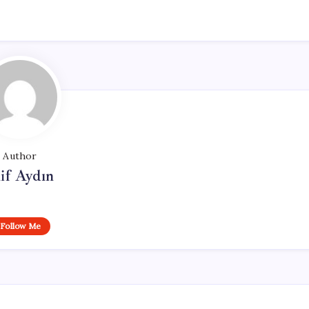
Author
if Aydın
Follow Me