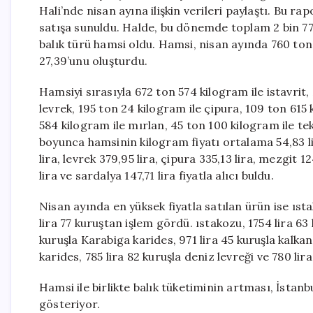
Hali’nde nisan ayına ilişkin verileri paylaştı. Bu r
satışa sunuldu. Halde, bu dönemde toplam 2 bin 778 
balık türü hamsi oldu. Hamsi, nisan ayında 760 ton
27,39’unu oluşturdu.
Hamsiyi sırasıyla 672 ton 574 kilogram ile istavrit
levrek, 195 ton 24 kilogram ile çipura, 109 ton 615 
584 kilogram ile mırlan, 45 ton 100 kilogram ile tek
boyunca hamsinin kilogram fiyatı ortalama 54,83 lir
lira, levrek 379,95 lira, çipura 335,13 lira, mezgit 12
lira ve sardalya 147,71 lira fiyatla alıcı buldu.
Nisan ayında en yüksek fiyatla satılan ürün ise ıs
lira 77 kuruştan işlem gördü. ıstakozu, 1754 lira 63 k
kuruşla Karabiga karides, 971 lira 45 kuruşla kalkan
karides, 785 lira 82 kuruşla deniz levreği ve 780 lira
Hamsi ile birlikte balık tüketiminin artması, İstan
gösteriyor.