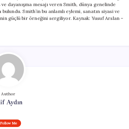
Mesajı
arış ve dayanışma mesajı veren Smith, dünya genelinde
için
a bulundu. Smith’in bu anlamlı eylemi, sanatın siyasi ve
nin güçlü bir örneğini sergiliyor. Kaynak: Yusuf Arslan –
Author
if Aydın
Follow Me