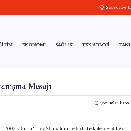
Subscribe t
ĞİTİM
EKONOMİ
SAĞLIK
TEKNOLOJİ
TANI
ayanışma Mesajı
Patti
yorumlar kapal
Smith’ten
Filistin
İçin
Dayanışma
2003 yılında Tony Shanahan ile birlikte kaleme aldığı