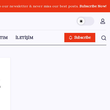
o our newsletter & never miss our best posts.
Subscribe Now!
TIM
İLETİŞİM
Subscribe
ı
SON YAZILAR
Araştırmacılar, kanser hücrelerinin
bağışıklıktan kaçış mekanizmasını ortaya