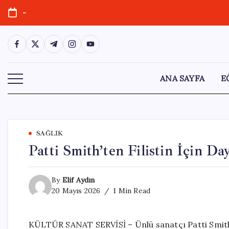
Skip
-
to
content
https://www.facebook.com/
https://twitter.com/
https://t.me/
https://www.instagram.com/
https://youtube.com/
ANA SAYFA
E
SAĞLIK
Patti Smith’ten Filistin İçin D
By
Elif Aydın
20 Mayıs 2026
1 Min Read
KÜLTÜR SANAT SERVİSİ – Ünlü sanatçı Patti Smith, 