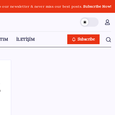
o our newsletter & never miss our best posts.
Subscribe Now!
TIM
İLETİŞİM
Subscribe
ı
SON YAZILAR
Araştırmacılar, kanser hücrelerinin
bağışıklıktan kaçış mekanizmasını ortaya