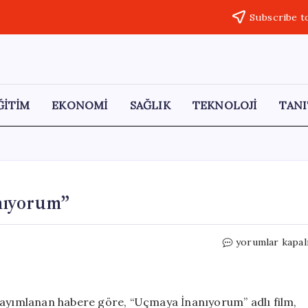
Subscribe t
ĞİTİM
EKONOMİ
SAĞLIK
TEKNOLOJİ
TANI
nıyorum”
Cesaretin
yorumlar kapal
Ödülü:
“Uçmaya
İnanıyorum”
için
yayımlanan habere göre, “Uçmaya İnanıyorum” adlı film,