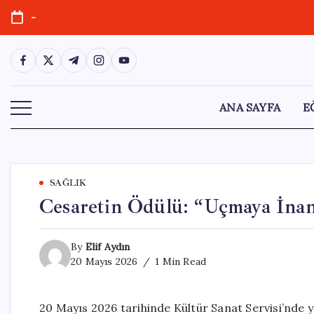
Skip
-
to
content
https://www.facebook.com/
https://twitter.com/
https://t.me/
https://www.instagram.com/
https://youtube.com/
ANA SAYFA
E
SAĞLIK
Cesaretin Ödülü: “Uçmaya İna
By
Elif Aydın
20 Mayıs 2026
1 Min Read
20 Mayıs 2026 tarihinde Kültür Sanat Servisi’nde 