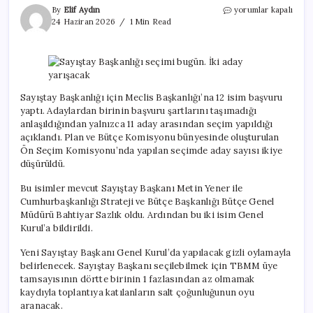
Sayıştay
By
Elif Aydın
yorumlar kapalı
Başkanlığı
24 Haziran 2026
1 Min Read
seçimi
bugün.
İki
aday
yarışacak
için
Sayıştay Başkanlığı için Meclis Başkanlığı’na 12 isim başvuru
yaptı. Adaylardan birinin başvuru şartlarını taşımadığı
anlaşıldığından yalnızca 11 aday arasından seçim yapıldığı
açıklandı. Plan ve Bütçe Komisyonu bünyesinde oluşturulan
Ön Seçim Komisyonu’nda yapılan seçimde aday sayısı ikiye
düşürüldü.
Bu isimler mevcut Sayıştay Başkanı Metin Yener ile
Cumhurbaşkanlığı Strateji ve Bütçe Başkanlığı Bütçe Genel
Müdürü Bahtiyar Sazlık oldu. Ardından bu iki isim Genel
Kurul’a bildirildi.
Yeni Sayıştay Başkanı Genel Kurul’da yapılacak gizli oylamayla
belirlenecek. Sayıştay Başkanı seçilebilmek için TBMM üye
tamsayısının dörtte birinin 1 fazlasından az olmamak
kaydıyla toplantıya katılanların salt çoğunluğunun oyu
aranacak.