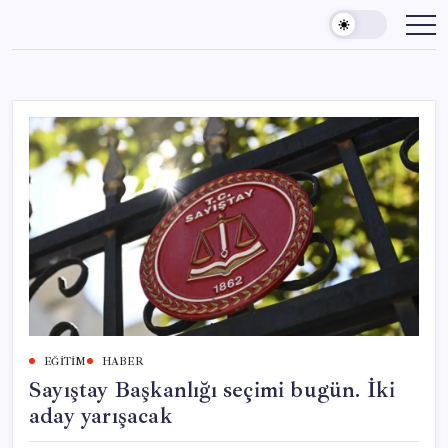
Skip
to
content
EĞITIM
HABER
Sayıştay Başkanlığı seçimi bugün. İki
aday yarışacak