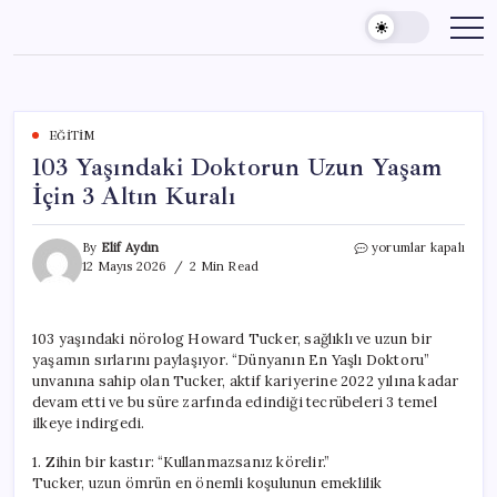
Skip
to
content
EĞITIM
103 Yaşındaki Doktorun Uzun Yaşam
İçin 3 Altın Kuralı
103
By
Elif Aydın
yorumlar kapalı
Yaşındaki
12 Mayıs 2026
2 Min Read
Doktorun
Uzun
Yaşam
103 yaşındaki nörolog Howard Tucker, sağlıklı ve uzun bir
İçin
yaşamın sırlarını paylaşıyor. “Dünyanın En Yaşlı Doktoru”
3
Altın
unvanına sahip olan Tucker, aktif kariyerine 2022 yılına kadar
Kuralı
devam etti ve bu süre zarfında edindiği tecrübeleri 3 temel
için
ilkeye indirgedi.
1. Zihin bir kastır: “Kullanmazsanız körelir.”
Tucker, uzun ömrün en önemli koşulunun emeklilik