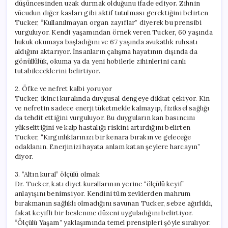
düşüncesinden uzak durmak olduğunu ifade ediyor. Zihnin
vücudun diğer kasları gibi aktif tutulması gerektiğini belirten
Tucker, “Kullanılmayan organ zayıflar” diyerek bu prensibi
vurguluyor. Kendi yaşamından örnek veren Tucker, 60 yaşında
hukuk okumaya başladığını ve 67 yaşında avukatlık ruhsatı
aldığını aktarıyor. İnsanların çalışma hayatının dışında da
gönüllülük, okuma ya da yeni hobilerle zihinlerini canlı
tutabileceklerini belirtiyor.
2. Öfke ve nefret kalbi yoruyor
Tucker, ikinci kuralında duygusal dengeye dikkat çekiyor. Kin
ve nefretin sadece enerji tüketmekle kalmayıp, fiziksel sağlığı
da tehdit ettiğini vurguluyor. Bu duyguların kan basıncını
yükselttiğini ve kalp hastalığı riskini artırdığını belirten
Tucker, “Kırgınlıklarınızı bir kenara bırakın ve geleceğe
odaklanın. Enerjinizi hayata anlam katan şeylere harcayın”
diyor.
3. “Altın kural” ölçülü olmak
Dr. Tucker, katı diyet kurallarının yerine “ölçülü keyif”
anlayışını benimsiyor. Kendini tüm zevklerden mahrum
bırakmanın sağlıklı olmadığını savunan Tucker, sebze ağırlıklı,
fakat keyifli bir beslenme düzeni uyguladığını belirtiyor.
“Ölçülü Yaşam” yaklaşımında temel prensipleri şöyle sıralıyor: