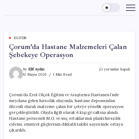
Skip
to
content
EĞITIM
Çorum’da Hastane Malzemeleri Çalan
Şebekeye Operasyon
Çorum’da
By
Elif Aydın
yorumlar kapalı
Hastane
12 Mayıs 2026
1 Min Read
Malzemeleri
Çalan
Şebekeye
Çorum’da Erol Olçok Eğitim ve Araştırma Hastanesi’nde
Operasyon
meydana gelen hırsızlık olayında, hastane deposundan
için
düzenli olarak malzeme çalan bir çeteye yönelik operasyon
gerçekleştirildi. Olayla ilgili olarak 6 kişi gözaltına alındı.
Hastane personeli M.G. ve suç ortaklarının planlı hırsızlık
eylemi, emniyet güçlerinin dikkatli takibi sayesinde ortaya
çıkarıldı.