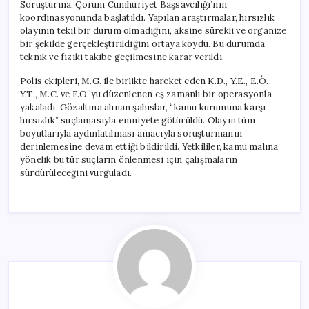
Soruşturma, Çorum Cumhuriyet Başsavcılığı’nın
koordinasyonunda başlatıldı. Yapılan araştırmalar, hırsızlık
olayının tekil bir durum olmadığını, aksine sürekli ve organize
bir şekilde gerçekleştirildiğini ortaya koydu. Bu durumda
teknik ve fiziki takibe geçilmesine karar verildi.
Polis ekipleri, M.G. ile birlikte hareket eden K.D., Y.E., E.Ö.,
Y.T., M.C. ve F.O.’yu düzenlenen eş zamanlı bir operasyonla
yakaladı. Gözaltına alınan şahıslar, “kamu kurumuna karşı
hırsızlık” suçlamasıyla emniyete götürüldü. Olayın tüm
boyutlarıyla aydınlatılması amacıyla soruşturmanın
derinlemesine devam ettiği bildirildi. Yetkililer, kamu malına
yönelik bu tür suçların önlenmesi için çalışmaların
sürdürüleceğini vurguladı.