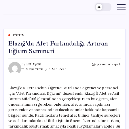
Skip
to
content
EĞITIM
Elazığ’da Afet Farkındalığı Artıran
Eğitim Semineri
Elazığ’da
By
Elif Aydın
yorumlar kapalı
Afet
12 Mayıs 2026
1 Min Read
Farkındalığı
Artıran
Eğitim
Elazığ’da, Fethi Sekin Öğrenci Yurdu’nda öğrenci ve personel
Semineri
için “Afet Farkındalık Eğitimi” düzenlendi. Elazığ İl Afet ve Acil
için
Durum Müdürlüğü tarafından gerçekleştirilen bu eğitim, afet
öncesi alınması gereken önlemler, afet anında yapılması
gerekenler ve sonrasında atılacak adımlar hakkında kapsamlı
bilgiler sundu. Katılımcılara temel afet bilinci, tahliye süreçleri
ve acil durumlarda etkili iletişimin önemi üzerinde durulurken,
farkındalık oluşturmak amacıyla çeşitli uygulamalar yapıldı. Bu