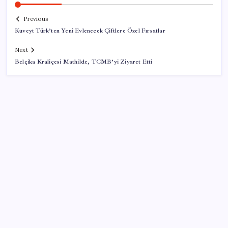
Previous
Kuveyt Türk’ten Yeni Evlenecek Çiftlere Özel Fırsatlar
Next
Belçika Kraliçesi Mathilde, TCMB’yi Ziyaret Etti
SON YAZILAR
İklim zirvesi de milyarlar yutacak
Pixel Telefonlara Yapay Zeka Destekli Saat
Tasarımları Geliyor