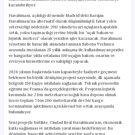
kazandırılıyor.
Havalimanı, açıldığı dönemde Madrid’deki Barajas
Havalimanı’na alternatif olarak düşünülmüştü; fakat yolcu
yetersizliği nedeniyle 2011 yılında ticari uçuşlara kapatıldı.
Artık, yolcu taşımacılığı yerine büyük bir “uçak bakım ve
lojistik merkezi” olarak yeniden işlev kazanacak. Havalimanı
yönetimi ile havacılık alanında tanınan Sabena Technics
arasında imzalanan 25 yıllık anlaşma ile, kullanılmayan pistler
ve hangarlar yılda ortalama 100 uçağın bakım, onarım ve
revizyon hizmetlerine ev sahipliği yapacak.
2026 yılının başlarında tam kapasiteyle faaliyete geçmesi
beklenen bu büyük dönüşüm projesi sayesinde, ilk aşamada
bölgede 150 kişiye istihdam sağlanacak. Teknik personelin
eğitimi ise Fransa’da gerçekleştirilecek. Projenin lojistik
kısmında ise 2 bin metrekaresi soğuk hava deposu olmak
üzere toplam 7 bin 200 metrekarelik dev bir kargo
terminalinin işletilmesi için küresel bir ortak arayışında
bulunuluyor.
Yeni projeyle birlikte, Ciudad Real Havalimanı’nın, ekonomik
katkı sağlaması ve istihdam yaratması hedefleniyor. Bu
dönüşüm, havacılık sektöründe yeni bir sayfa açma