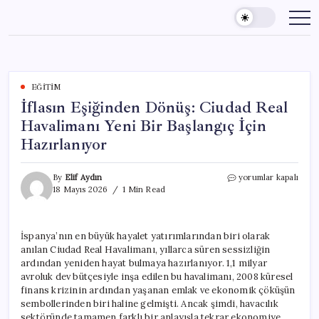
Skip
to
content
EĞITIM
İflasın Eşiğinden Dönüş: Ciudad Real
Havalimanı Yeni Bir Başlangıç İçin
Hazırlanıyor
İflasın
By
Elif Aydın
yorumlar kapalı
Eşiğinden
18 Mayıs 2026
1 Min Read
Dönüş:
Ciudad
Real
İspanya’nın en büyük hayalet yatırımlarından biri olarak
Havalimanı
anılan Ciudad Real Havalimanı, yıllarca süren sessizliğin
Yeni
Bir
ardından yeniden hayat bulmaya hazırlanıyor. 1,1 milyar
Başlangıç
avroluk dev bütçesiyle inşa edilen bu havalimanı, 2008 küresel
İçin
finans krizinin ardından yaşanan emlak ve ekonomik çöküşün
Hazırlanıyor
sembollerinden biri haline gelmişti. Ancak şimdi, havacılık
için
sektöründe tamamen farklı bir anlayışla tekrar ekonomiye