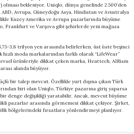
lar) olması bekleniyor. Uniqlo, dünya genelinde 2.500’den
, ABD, Avrupa, Güneydoğu Asya, Hindistan ve Avustralya
zellikle Kuzey Amerika ve Avrupa pazarlarında büyüme
co, Frankfurt ve Varşova gibi şehirlerde yeni mağaza
 3,75-3,8 trilyon yen arasında belirlerken, üst üste beşinci
asik hızlı moda markalarından farklı olarak “LifeWear”
levsel ürünleriyle dikkat çeken marka, Heattech, AIRism
ararası alanda büyüyor.
çlü bir talep mevcut. Özellikle yurt dışına çıkan Türk
arından biri olan Uniqlo, Türkiye pazarına giriş yaparsa
ir denge değişikliği yaratabilir. Ancak, mevcut büyüme
likli pazarlar arasında görmemesi dikkat çekiyor. Şirket,
ik bölgelerindeki fırsatlara yönlendirmeyi planlıyor.