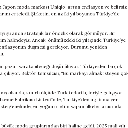
Türkiye
 Japon moda markası Uniqlo, artan enflasyon ve belirsiz
Planları
rını erteledi. Şirketin, en az iki yıl boyunca Türkiye’de
İki
Yıl
Süreyle
yi şu anda stratejik bir öncelik olarak görmüyor. Bir
Askıya
tişim halindeyiz. Ancak, önümüzdeki iki yıl içinde Türkiye’ye
Alındı
ve enflasyonun düşmesi gerekiyor. Durumu yeniden
için
u.
ir pazar yaratabileceği düşünülüyor. Türkiye’den birçok
a çıkıyor. Sektör temsilcisi, “Bu markayı almak isteyen ço
ş olsa da, sınırlı ölçüde Türk tedarikçileriyle çalışıyor.
eme Fabrikası Listesi”nde, Türkiye’den üç firma yer
 Liste genelinde, en yoğun üretim yapan ülkeler arasında
n büyük moda gruplarından biri haline geldi. 2025 mali yılı