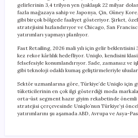
gelirlerinin 3,4 trilyon yen (yaklaşık 22 milyar do
fazla mağazaya sahip ve Japonya, Çin, Güney Kore
gibi birçok bölgede faaliyet gösteriyor. Şirket, ö
stratejisini hızlandırıyor ve Chicago, San Francis
yatırımları yapmayı planlıyor.
Fast Retailing, 2026 mali yılı için gelir beklentisini
kez rekor kârlılık hedefliyor. Uniqlo, kendisini kl
felsefesiyle konumlandırıyor. Sade, zamansız ve iş
gibi teknoloji odaklı kumaş geliştirmeleriyle ulusl
Sektör uzmanlarına göre, Türkiye’de Uniqlo için gü
tüketicilerinin en çok ilgi gösterdiği moda markal
orta-üst segment hazır giyim rekabetinde önemli b
stratejisi çerçevesinde Uniqlo’nun Türkiye’yi önce
yatırımlarını şu aşamada ABD, Avrupa ve Asya-Pasif