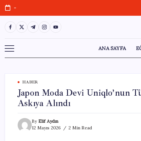
Skip
-
to
content
https://www.facebook.com/
https://twitter.com/
https://t.me/
https://www.instagram.com/
https://youtube.com/
ANA SAYFA
E
HABER
Japon Moda Devi Uniqlo’nun Tür
Askıya Alındı
By
Elif Aydın
12 Mayıs 2026
2 Min Read