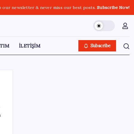
o our newsletter & never miss our best posts.
Subscribe Now!
TIM
İLETİŞİM
Subscribe
SON YAZILAR
ı
Araştırmacılar, kanser hücrelerinin
bağışıklıktan kaçış mekanizmasını ortaya