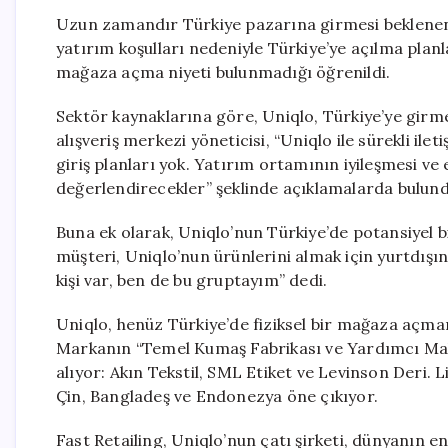
Uzun zamandır Türkiye pazarına girmesi beklenen
yatırım koşulları nedeniyle Türkiye’ye açılma planla
mağaza açma niyeti bulunmadığı öğrenildi.
Sektör kaynaklarına göre, Uniqlo, Türkiye’ye girme
alışveriş merkezi yöneticisi, “Uniqlo ile sürekli ile
giriş planları yok. Yatırım ortamının iyileşmesi 
değerlendirecekler” şeklinde açıklamalarda bulund
Buna ek olarak, Uniqlo’nun Türkiye’de potansiyel b
müşteri, Uniqlo’nun ürünlerini almak için yurtdışın
kişi var, ben de bu gruptayım” dedi.
Uniqlo, henüz Türkiye’de fiziksel bir mağaza açmamı
Markanın “Temel Kumaş Fabrikası ve Yardımcı Malz
alıyor: Akın Tekstil, SML Etiket ve Levinson Deri.
Çin, Bangladeş ve Endonezya öne çıkıyor.
Fast Retailing, Uniqlo’nun çatı şirketi, dünyanın e