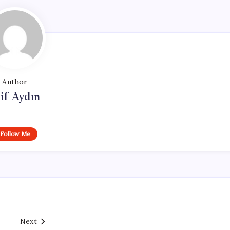
Author
if Aydın
Follow Me
Next