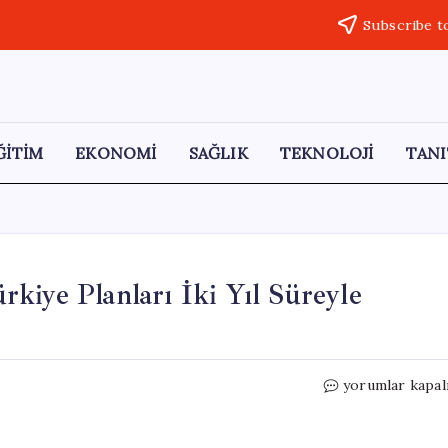
Subscribe t
ĞİTİM
EKONOMİ
SAĞLIK
TEKNOLOJİ
TANI
kiye Planları İki Yıl Süreyle
Japon
yorumlar kapal
Moda
Devi
Uniqlo’nun