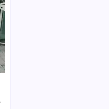
çıkardı
Oyun Laptop’unda Soğutma Sistemi Rehberi
İşte tersine beyin göçü: Türk bilimi daha
güçlü
Redmi 17 5G Özellikleri Ortaya Çıktı: 7500
mAh Batarya Geliyor
Yeni iPhone Daha Pahalı Olacak: iPhone 18
Pro için Ciddi Fiyat Artışı
Yayaya yol vermedi, ehliyeti aldığı gün iptal
edildi
Bakan Tekin: Eğitimde ivme yukarı yönlü
ABD ve Suudi Arabistan Irak’ı vurdu: İran
destekli milisler hedefte
639 milyon dolarlık gişenin 140 milyon
doları IMAX’ten geldi, ‘Odyssey’ büyük
ı
perde etkisi yarattı