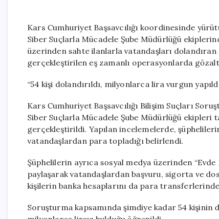
Kars Cumhuriyet Başsavcılığı koordinesinde yürü
Siber Suçlarla Mücadele Şube Müdürlüğü ekiplerin
üzerinden sahte ilanlarla vatandaşları dolandıran 
gerçekleştirilen eş zamanlı operasyonlarda gözaltı
“54 kişi dolandırıldı, milyonlarca lira vurgun yapıld
Kars Cumhuriyet Başsavcılığı Bilişim Suçları Soru
Siber Suçlarla Mücadele Şube Müdürlüğü ekipleri ta
gerçekleştirildi. Yapılan incelemelerde, şüphelile
vatandaşlardan para topladığı belirlendi.
Şüphelilerin ayrıca sosyal medya üzerinden “Evde P
paylaşarak vatandaşlardan başvuru, sigorta ve dosy
kişilerin banka hesaplarını da para transferlerinde 
Soruşturma kapsamında şimdiye kadar 54 kişinin do
milyonlarca lirayı bulduğu öğrenildi.