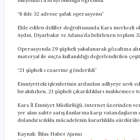
“8 ilde 32 adrese şafak operasyonu”
Elde edilen deliller doğrultusunda Kars merkezli o
Aydın, Diyarbakır ve Adana’da belirlenen toplam 
Operasyonda 29 şüpheli yakalanarak gözaltına alın
materyal ile suçta kullanıldığı değerlendirilen çeşi
“21 şüpheli cezaevine gönderildi”
Emniyetteki işlemlerinin ardından adliyeye sevk edi
bırakılırken, 21 şüpheli çıkarıldıkları mahkemece 
Kars İl Emniyet Müdürlüğü, internet üzerinden verile
yer alan sahte satış ilanlarına karşı vatandaşların d
dolandırıcılıkla mücadelenin kararlılıkla sürdürülec
Kaynak: İhlas Haber Ajansı