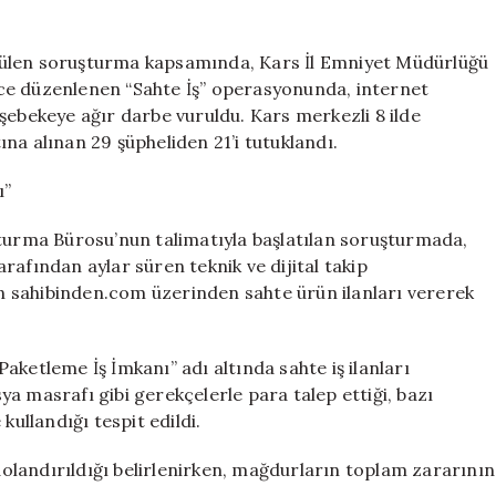
iş
tuzağına
siber
tülen soruşturma kapsamında, Kars İl Emniyet Müdürlüğü
darbe:
ce düzenlenen “Sahte İş” operasyonunda, internet
21
şebekeye ağır darbe vuruldu. Kars merkezli 8 ilde
tutuklama
na alınan 29 şüpheliden 21’i tutuklandı.
için
ı”
şturma Bürosu’nun talimatıyla başlatılan soruşturmada,
rafından aylar süren teknik ve dijital takip
rin sahibinden.com üzerinden sahte ürün ilanları vererek
aketleme İş İmkanı” adı altında sahte iş ilanları
a masrafı gibi gerekçelerle para talep ettiği, bazı
kullandığı tespit edildi.
landırıldığı belirlenirken, mağdurların toplam zararının