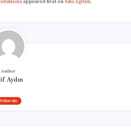
 tutuklama
appeared first on
Kilis Egitim
.
Author
if Aydın
Follow Me