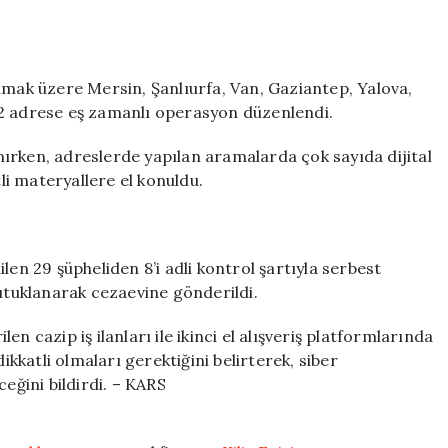
lmak üzere Mersin, Şanlıurfa, Van, Gaziantep, Yalova,
32 adrese eş zamanlı operasyon düzenlendi.
ırken, adreslerde yapılan aramalarda çok sayıda dijital
tli materyallere el konuldu.
len 29 şüpheliden 8’i adli kontrol şartıyla serbest
tutuklanarak cezaevine gönderildi.
n cazip iş ilanları ile ikinci el alışveriş platformlarında
ikkatli olmaları gerektiğini belirterek, siber
eğini bildirdi. – KARS