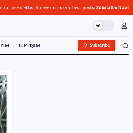
o our newsletter & never miss our best posts.
Subscribe Now!
TIM
İLETİŞİM
Subscribe
SON YAZILAR
Araştırmacılar, kanser hücrelerinin
bağışıklıktan kaçış mekanizmasını ortaya