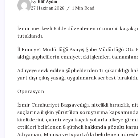
By
Elif Aydın
27 Haziran 2026
1 Min Read
İzmir merkezli 6 ilde düzenlenen otomobil kaçakçı
tutuklandı.
İl Emniyet Müdürlüğü Asayiş Şube Müdürlüğü Oto Hı
aldığı şüphelilerin emniyetteki işlemleri tamamland
Adliyeye sevk edilen şüphelilerden 1’i çıkarıldığı hak
yurt dışı çıkış yasağı uygulanarak serbest bırakıldı
Operasyon
İzmir Cumhuriyet Başsavcılığı, nitelikli hırsızlık, ni
suçlarına ilişkin yürütülen soruşturma kapsamında
kimliklerini, çalıntı veya kaçak yollarla ülkeye girm
ettikleri belirlenen 8 şüpheli hakkında gözaltı kararı
Adıyaman, Manisa ve Isparta’da belirlenen adresle