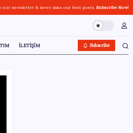
o our newsletter & never miss our best posts.
Subscribe Now!
TIM
İLETİŞİM
Subscribe
SON YAZILAR
Araştırmacılar, kanser hücrelerinin
bağışıklıktan kaçış mekanizmasını ortaya