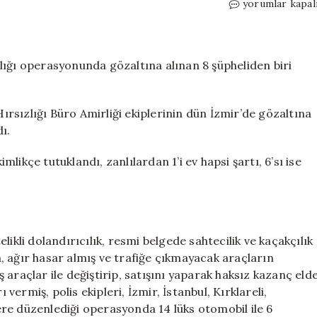
İzmir
yorumlar kapal
merkezli
otomobil
kaçakçılığı
operasyonunda
lığı operasyonunda gözaltına alınan 8 şüpheliden biri
yakalanan
zanlı
tutuklandı
rsızlığı Büro Amirliği ekiplerinin dün İzmir’de gözaltına
için
ı.
imlikçe tutuklandı, zanlılardan 1’i ev hapsi şartı, 6’sı ise
.
telikli dolandırıcılık, resmi belgede sahtecilik ve kaçakçılık
, ağır hasar almış ve trafiğe çıkmayacak araçların
iş araçlar ile değiştirip, satışını yaparak haksız kazanç eld
 vermiş, polis ekipleri, İzmir, İstanbul, Kırklareli,
re düzenlediği operasyonda 14 lüks otomobil ile 6