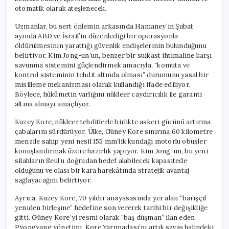
otomatik olarak ateşlenecek.
Uzmanlar, bu sert önlemin arkasında Hamaney’in Şubat
ayında ABD ve İsrail’in düzenlediği bir operasyonla
öldürülmesinin yarattığı güvenlik endişelerinin bulunduğunu
belirtiyor. Kim Jong-un’un, benzer bir suikast ihtimaline karşı
savunma sistemini güçlendirmek amacıyla, “komuta ve
kontrol sisteminin tehdit altında olması” durumunu yasal bir
misilleme mekanizması olarak kullandığı ifade ediliyor.
Böylece, hükümetin varlığını nükleer caydırıcılık ile garanti
altına almayı amaçlıyor.
Kuzey Kore, nükleer tehditlerle birlikte askeri gücünü artırma
çabalarını sürdürüyor. Ülke, Güney Kore sınırına 60 kilometre
menzile sahip yeni nesil 155 mm’lik kundağı motorlu obüsler
konuşlandırmak üzere hazırlık yapıyor. Kim Jong-un, bu yeni
silahların Seul’u doğrudan hedef alabilecek kapasitede
olduğunu ve olası bir kara harekâtında stratejik avantaj
sağlayacağını belirtiyor.
Ayrıca, Kuzey Kore, 70 yıldır anayasasında yer alan “barışçıl
yeniden birleşme” hedefine son vererek tarihi bir değişikliğe
gitti. Güney Kore’yi resmi olarak “baş düşman” ilan eden
Pyongyang yönetimi, Kore Yarımadası’nı artık savaş halindeki