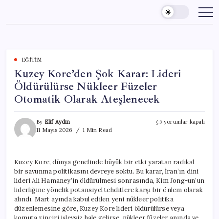
Skip
to
content
EĞITIM
Kuzey Kore’den Şok Karar: Lideri
Öldürülürse Nükleer Füzeler
Otomatik Olarak Ateşlenecek
Kuzey
By
Elif Aydın
yorumlar kapalı
Kore’den
11 Mayıs 2026
1 Min Read
Şok
Karar:
Lideri
Kuzey Kore, dünya genelinde büyük bir etki yaratan radikal
Öldürülürse
bir savunma politikasını devreye soktu. Bu karar, İran’ın dini
Nükleer
Füzeler
lideri Ali Hamaney’in öldürülmesi sonrasında, Kim Jong-un’un
Otomatik
liderliğine yönelik potansiyel tehditlere karşı bir önlem olarak
Olarak
alındı. Mart ayında kabul edilen yeni nükleer politika
Ateşlenecek
düzenlemesine göre, Kuzey Kore lideri öldürülürse veya
için
komuta zinciri işlevsiz hale gelirse, nükleer füzeler anında ve