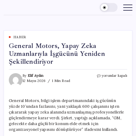
Skip
to
content
HABER
General Motors, Yapay Zeka
Uzmanlarıyla İşgücünü Yeniden
Şekillendiriyor
General
By
Elif Aydın
yorumlar kapalı
Motors,
12 Mayıs 2026
1 Min Read
Yapay
Zeka
Uzmanlarıyla
General Motors, bilgi işlem departmanındaki iş gücünün
İşgücünü
yüzde 10’undan fazlasını, yani yaklaşık 600 çalışanını işten
Yeniden
Şekillendiriyor
çıkararak yapay zeka alanında uzmanlaşmış profesyonellerle
için
güçlendirmeye karar verdi. Şirket, yaptığı açıklamada, “GM,
gelecekte daha güçlü bir konum elde etmek için
organizasyonel yapısını dönüştürüyor” ifadesini kullandı.